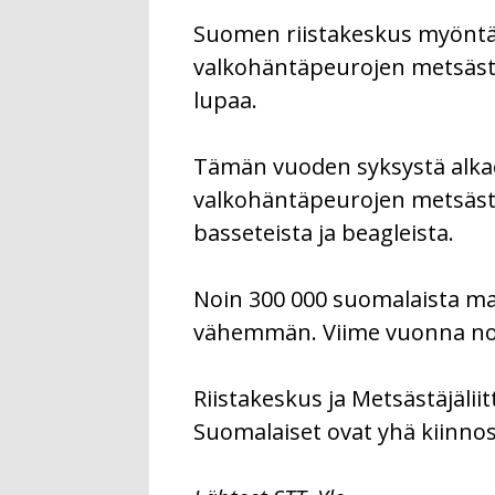
Suomen riistakeskus myöntää
valkohäntäpeurojen metsäst
lupaa.
Tämän vuoden syksystä alkaen
valkohäntäpeurojen metsästä
basseteista ja beagleista.
Noin 300 000 suomalaista mak
vähemmän. Viime vuonna noin 
Riistakeskus ja Metsästäjäli
Suomalaiset ovat yhä kiinnos