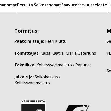
kosanomat
Peruuta Selkosanomat
Saavutettavuusseloste
L
Toimitus:
M
Päätoimittaja:
Petri Kiuttu
Se
Toimittajat:
Kaisa Kaatra, Maria Österlund
YL
Tekniikka:
Kehitysvammaliitto / Papunet
Se
Julkaisija:
Selkokeskus /
Kehitysvammaliitto