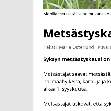
Monilla metsästäjillä on mukana koi
Metsästyska
Teksti: Maria Österlund
Kuva: 
Syksyn metsästyskausi on
Metsästäjät saavat metsästää 
harmaahylkeitä, karhuja ja k
alkaa 1. syyskuuta.
Metsästäjät uskovat, että sy