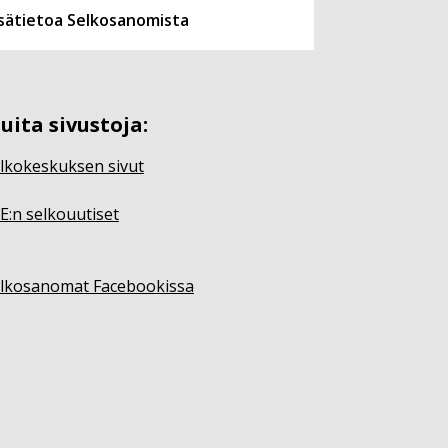
isätietoa Selkosanomista
uita sivustoja:
lkokeskuksen sivut
E:n selkouutiset
lkosanomat Facebookissa