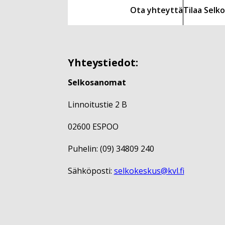
Ota yhteyttä
Tilaa Sel
Yhteystiedot:
Selkosanomat
Linnoitustie 2 B
02600 ESPOO
Puhelin: (09) 34809 240
Sähköposti:
selkokeskus@kvl.fi