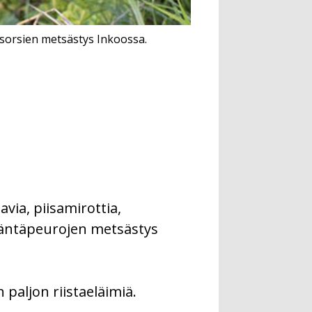
 sorsien metsästys Inkoossa.
via, piisamirottia,
ohäntäpeurojen metsästys
paljon riistaeläimiä.