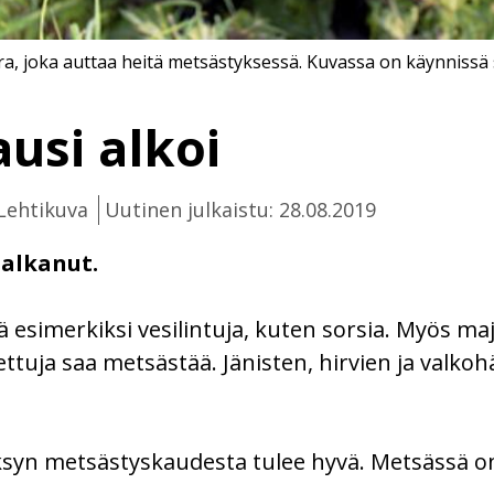
ra, joka auttaa heitä metsästyksessä. Kuvassa on käynnissä
usi alkoi
Lehtikuva
Uutinen julkaistu: 28.08.2019
 alkanut.
esimerkiksi vesilintuja, kuten sorsia. Myös maja
ettuja saa metsästää. Jänisten, hirvien ja valk
ksyn metsästyskaudesta tulee hyvä. Metsässä on 