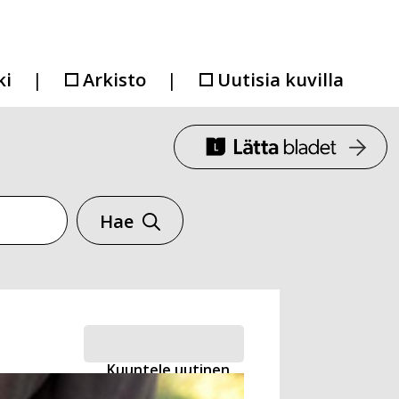
ki
Arkisto
Uutisia kuvilla
Hae
Kuuntele uutinen