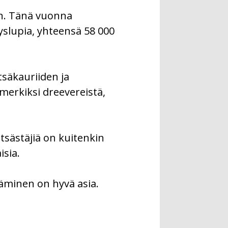
en. Tänä vuonna
lupia, yhteensä 58 000
säkauriiden ja
erkiksi dreevereistä,
tsästäjiä on kuitenkin
isia.
täminen on hyvä asia.