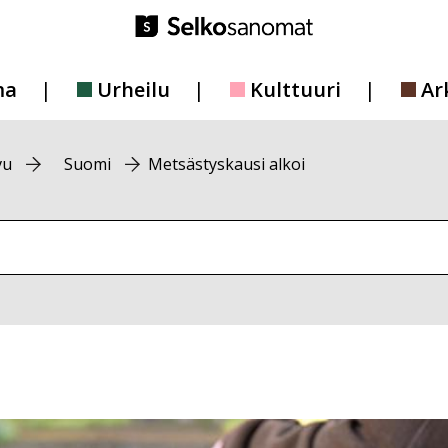
ma
Urheilu
Kulttuuri
Ar
vu
Suomi
Metsästyskausi alkoi
vustolta