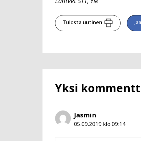
Lähteet STT, Yle
Tulosta uutinen
Ja
Yksi kommentti 
Jasmin
05.09.2019 klo 09:14