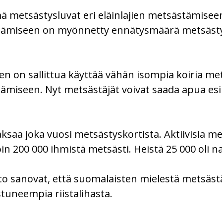
 metsästysluvat eri eläinlajien metsästämise
ämiseen on myönnetty ennätysmäärä metsästys
 on sallittua käyttää vähän isompia koiria met
miseen. Nyt metsästäjät voivat saada apua esim
saa joka vuosi metsästyskortista. Aktiivisia me
200 000 ihmistä metsästi. Heistä 25 000 oli na
itto sanovat, että suomalaisten mielestä metsäs
tuneempia riistalihasta.