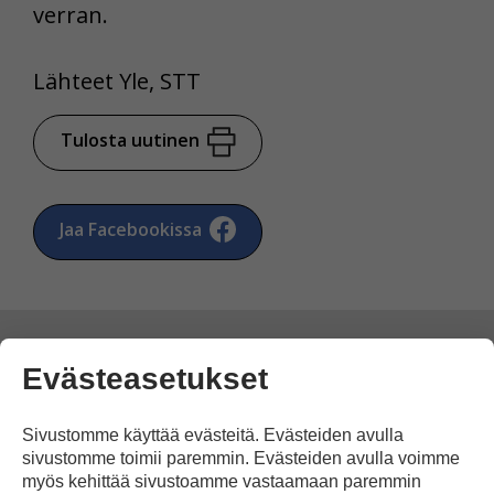
verran.
Lähteet Yle, STT
Tulosta uutinen
Jaa Facebookissa
Evästeasetukset
Kommentoi
Sivustomme käyttää evästeitä. Evästeiden avulla
sivustomme toimii paremmin. Evästeiden avulla voimme
Voit kirjoittaa mielipiteesi
myös kehittää sivustoamme vastaamaan paremmin