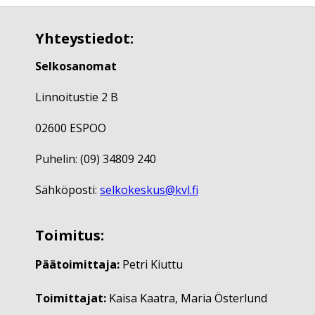
Yhteystiedot:
Selkosanomat
Linnoitustie 2 B
02600 ESPOO
Puhelin: (09) 34809 240
Sähköposti:
selkokeskus@kvl.fi
Toimitus:
Päätoimittaja:
Petri Kiuttu
Toimittajat:
Kaisa Kaatra, Maria Österlund