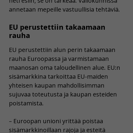
heti esiin, se on tärkeää. Valiokunnissa
annetaan mepeille vastuullisia tehtäviä.
EU perustettiin takaamaan
rauha
EU perustettiin alun perin takaamaan
rauha Euroopassa ja varmistamaan
maanosan oma taloudellinen alue. EU:n
sisämarkkina tarkoittaa EU-maiden
yhteisen kaupan mahdollisimman
sujuvaa toteutusta ja kaupan esteiden
poistamista.
– Euroopan unioni yrittää poistaa
sisämarkkinoillaan rajoja ja esteitä