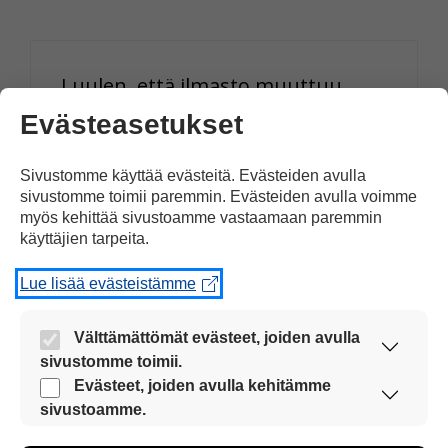
Luulen, että ilmasto muuttuu
ihmisen takia
Evästeasetukset
Koska Tämä aiheuttaa ilmaston
saastumista
Sivustomme käyttää evästeitä. Evästeiden avulla
sivustomme toimii paremmin. Evästeiden avulla voimme
myös kehittää sivustoamme vastaamaan paremmin
Vastaa
käyttäjien tarpeita.
Lue lisää evästeistämme
Välttämättömät evästeet, joiden avulla
Ali saleh abed . Zaidi
sivustomme toimii.
30.03.2021 klo 11:34
Nämä evästeet ovat aina käytössä, jotta
Evästeet, joiden avulla kehitämme
sivustoamme voi käyttää sujuvasti ja turvallisesti.
sivustoamme.
Näiden evästeiden avulla keräämme tietoa, miten