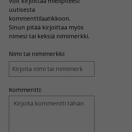
Voit kirjoittaa mielipiteesi
uutisesta
kommenttilaatikkoon.
Sinun pitää kirjoittaa myös
nimesi tai keksiä nimimerkki.
First
Nimi tai nimimerkki:
Name
and
Location
Kommentti:
Kommentti