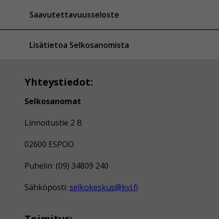
Saavutettavuusseloste
Lisätietoa Selkosanomista
Yhteystiedot:
Selkosanomat
Linnoitustie 2 B
02600 ESPOO
Puhelin: (09) 34809 240
Sähköposti:
selkokeskus@kvl.fi
Toimitus: