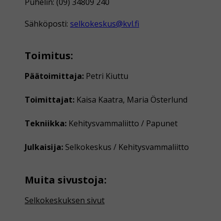
Puhelin: (09) 34809 240
Sähköposti:
selkokeskus@kvl.fi
Toimitus:
Päätoimittaja:
Petri Kiuttu
Toimittajat:
Kaisa Kaatra, Maria Österlund
Tekniikka:
Kehitysvammaliitto / Papunet
Julkaisija:
Selkokeskus / Kehitysvammaliitto
Muita sivustoja:
Selkokeskuksen sivut