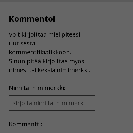
Voit valita, hyväksytkö näiden evästeiden käytön.
Kommentoi
Voit kirjoittaa mielipiteesi
uutisesta
kommenttilaatikkoon.
Sinun pitää kirjoittaa myös
nimesi tai keksiä nimimerkki.
First
Nimi tai nimimerkki:
Name
and
Location
Kommentti: