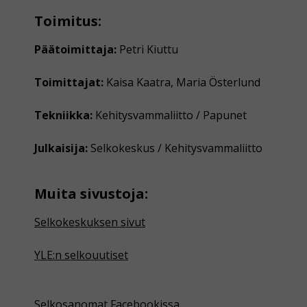
Toimitus:
Päätoimittaja:
Petri Kiuttu
Toimittajat:
Kaisa Kaatra, Maria Österlund
Tekniikka:
Kehitysvammaliitto / Papunet
Julkaisija:
Selkokeskus / Kehitysvammaliitto
Muita sivustoja:
Selkokeskuksen sivut
YLE:n selkouutiset
Selkosanomat Facebookissa