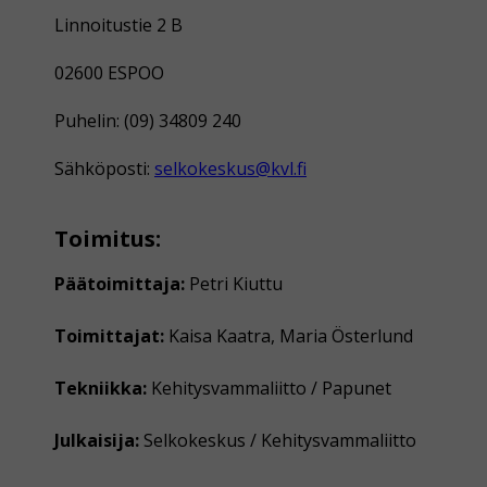
Linnoitustie 2 B
02600 ESPOO
Puhelin: (09) 34809 240
Sähköposti:
selkokeskus@kvl.fi
Toimitus:
Päätoimittaja:
Petri Kiuttu
Toimittajat:
Kaisa Kaatra, Maria Österlund
Tekniikka:
Kehitysvammaliitto / Papunet
Julkaisija:
Selkokeskus / Kehitysvammaliitto