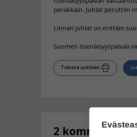
Itsenäisyyspäivän vastaanotto
peräkkäin. Juhlat peruttiin 
Linnan juhlat on erittäin suo
Suomen itsenäisyyspäivää vi
Tulosta uutinen
Ja
Evästea
2 kommenttia ar