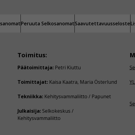
kosanomat
Peruuta Selkosanomat
Saavutettavuusseloste
L
Toimitus:
M
Päätoimittaja:
Petri Kiuttu
Se
Toimittajat:
Kaisa Kaatra, Maria Österlund
YL
Tekniikka:
Kehitysvammaliitto / Papunet
Se
Julkaisija:
Selkokeskus /
Kehitysvammaliitto