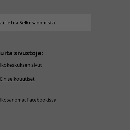
isätietoa Selkosanomista
uita sivustoja:
lkokeskuksen sivut
E:n selkouutiset
lkosanomat Facebookissa