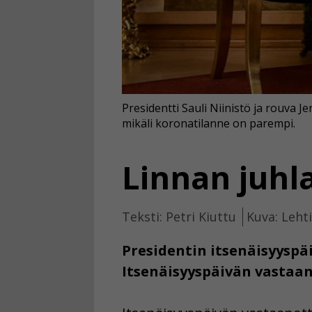
Presidentti Sauli Niinistö ja rouva J
mikäli koronatilanne on parempi.
Linnan juhl
Teksti: Petri Kiuttu
Kuva: Leht
Presidentin itsenäisyyspä
Itsenäisyyspäivän vastaan