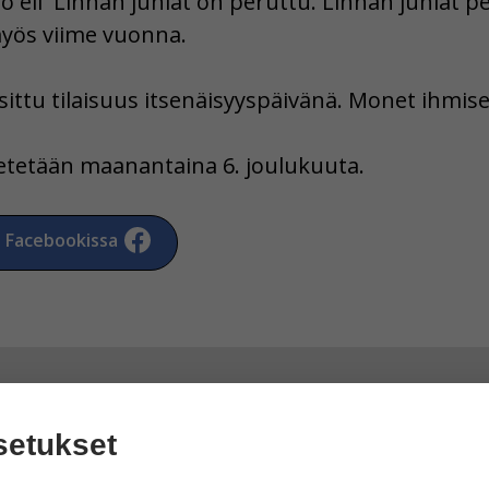
 eli Linnan juhlat on peruttu. Linnan juhlat pe
myös viime vuonna.
sittu tilaisuus itsenäisyyspäivänä. Monet ihmiset
etetään maanantaina 6. joulukuuta.
a Facebookissa
setukset
tikkeliin ”Linnan juhlat