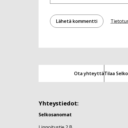
Tietotu
Ota yhteyttä
Tilaa Sel
Yhteystiedot:
Selkosanomat
Linnoitustie 2 B