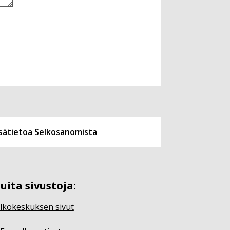
isätietoa Selkosanomista
uita sivustoja:
lkokeskuksen sivut