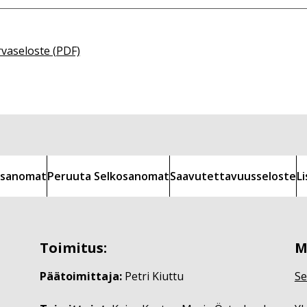
rvaseloste (PDF)
kosanomat
Peruuta Selkosanomat
Saavutettavuusseloste
L
Toimitus:
M
Päätoimittaja:
Petri Kiuttu
Se