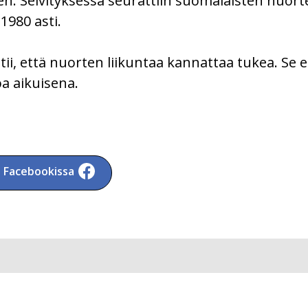
 Selvityksessä seurattiin suomalaisten nuorte
1980 asti.
tii, että nuorten liikuntaa kannattaa tukea. Se e
a aikuisena.
a Facebookissa