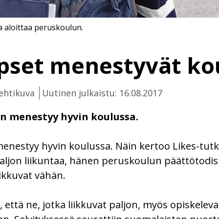
 aloittaa peruskoulun.
apset menestyvät ko
ehtikuva
Uutinen julkaistu: 16.08.2017
hän menestyy hyvin koulussa.
n menestyy hyvin koulussa. Näin kertoo Likes-t
a paljon liikuntaa, hänen peruskoulun päättötod
iikkuvat vähän.
, että ne, jotka liikkuvat paljon, myös opiskelev