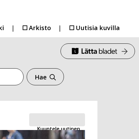
ki
Arkisto
Uutisia kuvilla
Hae
Kuuntele uutinen