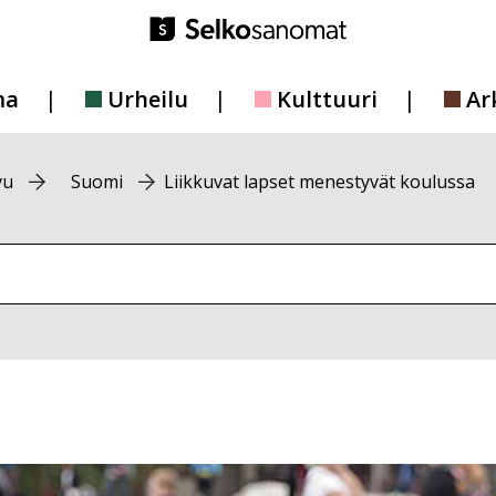
ma
Urheilu
Kulttuuri
Ar
vu
Suomi
Liikkuvat lapset menestyvät koulussa
vustolta