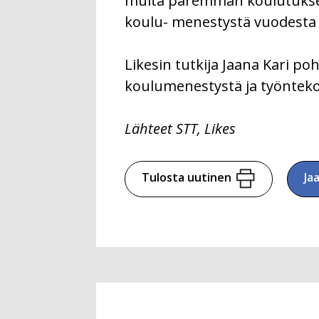
muita paremman koulutuksen.
koulu- menestystä vuodesta 
Likesin tutkija Jaana Kari poh
koulumenestystä ja työnteko
Lähteet STT, Likes
Tulosta uutinen
Ja