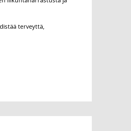
n liikuntaharrastusta ja
distää terveyttä,