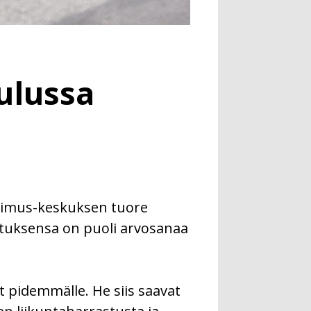
ulussa
utkimus-keskuksen tuore
istuksensa on puoli arvosanaa
at pidemmälle. He siis saavat