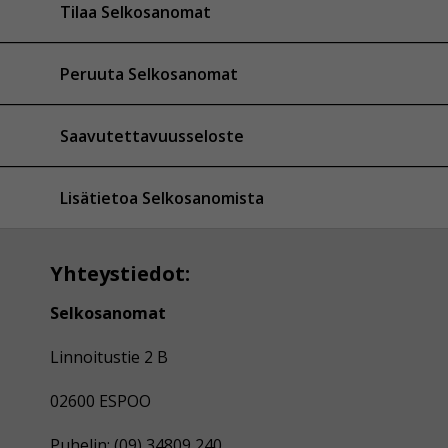
Tilaa Selkosanomat
Peruuta Selkosanomat
Saavutettavuusseloste
Lisätietoa Selkosanomista
Yhteystiedot:
Selkosanomat
Linnoitustie 2 B
02600 ESPOO
Puhelin: (09) 34809 240