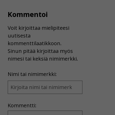
Voit valita, hyväksytkö näiden evästeiden käytön.
Kommentoi
Voit kirjoittaa mielipiteesi
uutisesta
kommenttilaatikkoon.
Sinun pitää kirjoittaa myös
nimesi tai keksiä nimimerkki.
First
Nimi tai nimimerkki:
Name
and
Location
Kommentti:
Kommentti