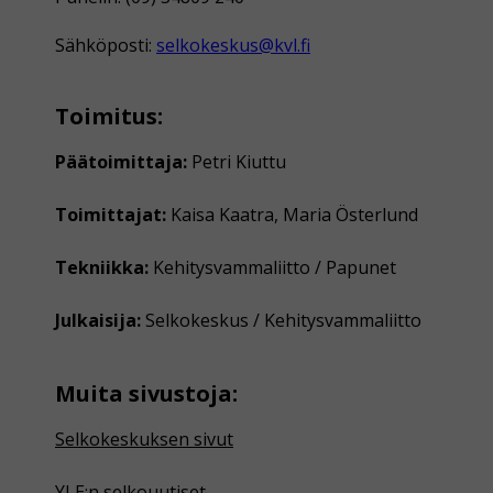
Sähköposti:
selkokeskus@kvl.fi
Toimitus:
Päätoimittaja:
Petri Kiuttu
Toimittajat:
Kaisa Kaatra, Maria Österlund
Tekniikka:
Kehitysvammaliitto / Papunet
Julkaisija:
Selkokeskus / Kehitysvammaliitto
Muita sivustoja:
Selkokeskuksen sivut
YLE:n selkouutiset