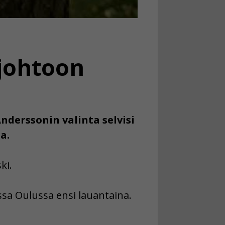
johtoon
derssonin valinta selvisi
a.
ki.
ssa Oulussa ensi lauantaina.