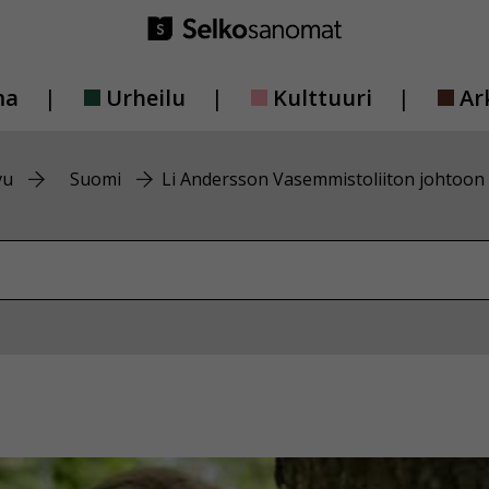
ma
Urheilu
Kulttuuri
Ar
vu
Suomi
Li Andersson Vasemmistoliiton johtoon
vustolta