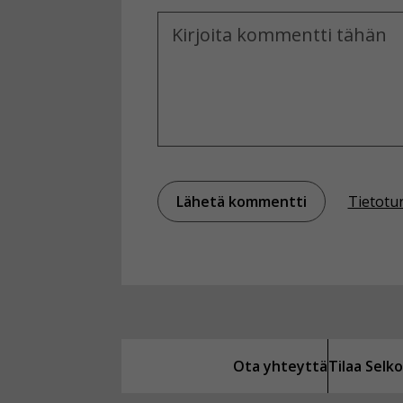
Kommentti
Tietotu
Ota yhteyttä
Tilaa Sel