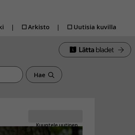
ki
Arkisto
Uutisia kuvilla
Hae
Kuuntele uutinen