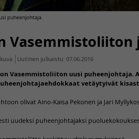
usi puheenjohtaja.
n Vasemmistoliiton 
ikuva
Uutinen julkaistu: 07.06.2016
on Vasemmistoliiton uusi puheenjohtaja. An
heenjohtajaehdokkaat vetäytyivät kisast
oon olivat Aino-Kaisa Pekonen ja Jari Myllykos
isesti uudeksi puheenjohtajaksi puoluekokoukse