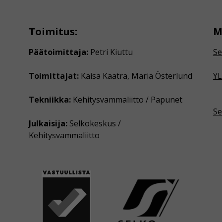
Toimitus:
M
Päätoimittaja:
Petri Kiuttu
Se
Toimittajat:
Kaisa Kaatra, Maria Österlund
YL
Tekniikka:
Kehitysvammaliitto / Papunet
Se
Julkaisija:
Selkokeskus /
Kehitysvammaliitto