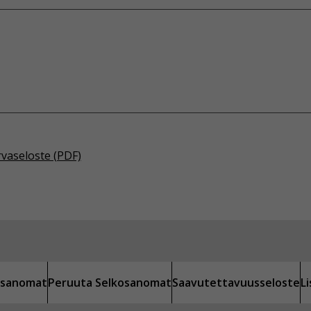
rvaseloste (PDF)
kosanomat
Peruuta Selkosanomat
Saavutettavuusseloste
L