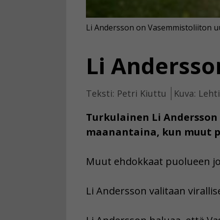
Li Andersson on Vasemmistoliiton u
Li Andersso
Teksti: Petri Kiuttu
Kuva: Leht
Turkulainen Li Andersson 
maanantaina, kun muut pu
Muut ehdokkaat puolueen joht
Li Andersson valitaan virall