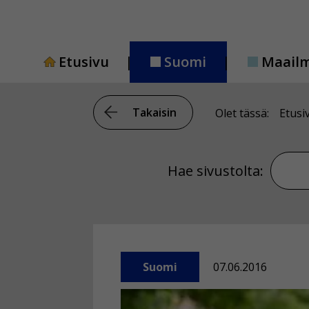
Siirry
sisältöön
Etusivu
Suomi
Maail
Takaisin
Olet tässä:
Etusi
Hae si
Hae sivustolta:
Suomi
07.06.2016