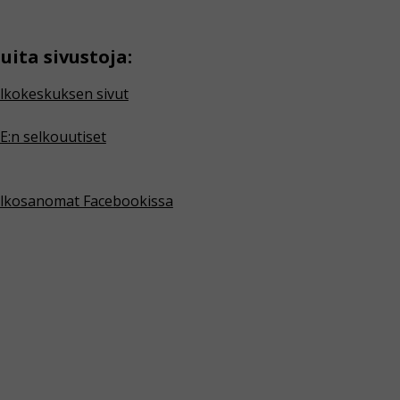
uita sivustoja:
lkokeskuksen sivut
E:n selkouutiset
lkosanomat Facebookissa