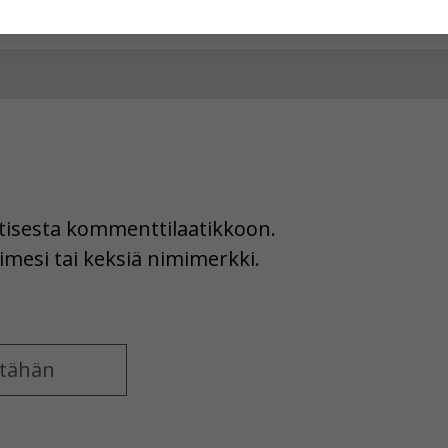
hyväksytkö näiden evästeiden käytön.
uutisesta kommenttilaatikkoon.
imesi tai keksiä nimimerkki.