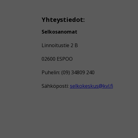
Yhteystiedot:
Selkosanomat
Linnoitustie 2 B
02600 ESPOO
Puhelin: (09) 34809 240
Sähköposti:
selkokeskus@kvl.fi