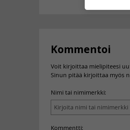
käyttäjään.
Voit valita, 
Kommentoi
Voit kirjoittaa mielipiteesi 
Sinun pitää kirjoittaa myös n
First
Nimi tai nimimerkki:
Name
and
Location
Kommentti: