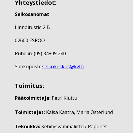
Yhteystiedot:
Selkosanomat
Linnoitustie 2 B
02600 ESPOO
Puhelin: (09) 34809 240
Sähköposti:
selkokeskus@kvl.fi
Toimitus:
Päätoimittaja:
Petri Kiuttu
Toimittajat:
Kaisa Kaatra, Maria Österlund
Tekniikka:
Kehitysvammaliitto / Papunet