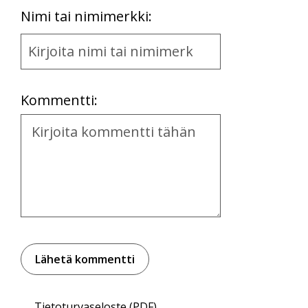
First
Nimi tai nimimerkki:
Name
and
Location
Kommentti:
Kommentti
Tietoturvaseloste (PDF)