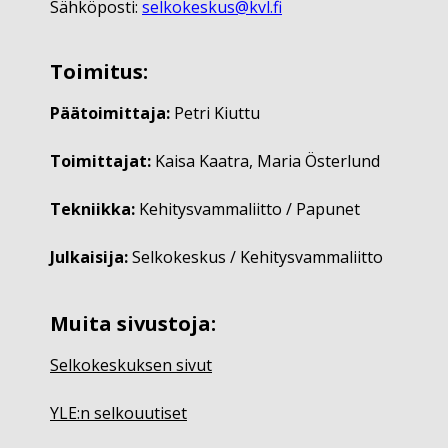
Sähköposti:
selkokeskus@kvl.fi
Toimitus:
Päätoimittaja:
Petri Kiuttu
Toimittajat:
Kaisa Kaatra, Maria Österlund
Tekniikka:
Kehitysvammaliitto / Papunet
Julkaisija:
Selkokeskus / Kehitysvammaliitto
Muita sivustoja:
Selkokeskuksen sivut
YLE:n selkouutiset