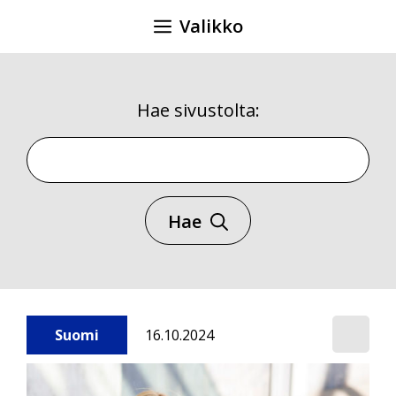
Siirry
Valikko
sisältöön
Hae sivustolta:
Hae sivustolta
Hae
Suomi
16.10.2024