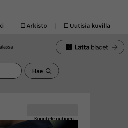
ki
Arkisto
Uutisia kuvilla
alassa
Hae
Kuuntele uutinen