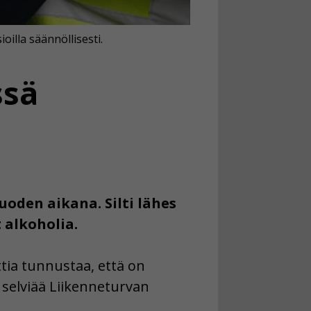
oilla säännöllisesti.
ssä
den aikana. Silti lähes
 alkoholia.
ttia tunnustaa, että on
 selviää Liikenneturvan