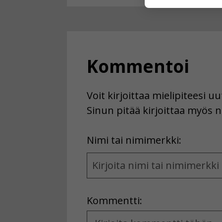
Voit valita, 
Kommentoi
Voit kirjoittaa mielipiteesi 
Sinun pitää kirjoittaa myös n
First
Nimi tai nimimerkki:
Name
and
Location
Kommentti:
Kommentti