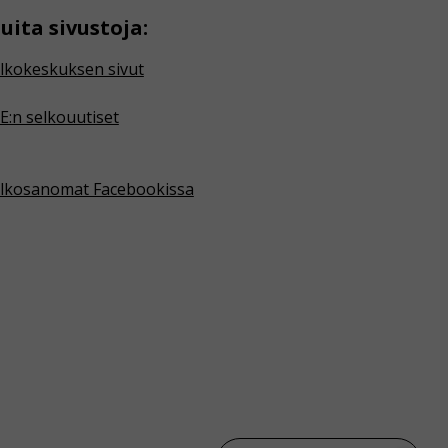
uita sivustoja:
lkokeskuksen sivut
E:n selkouutiset
lkosanomat Facebookissa