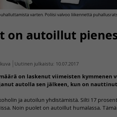
uhalluttamista varten. Poliisi valvoo liikennettä puhallusratsi
t on autoillut piene
ikuva
Uutinen julkaistu: 10.07.2017
äärä on laskenut viimeisten kymmenen vuo
janut autolla sen jälkeen, kun on nauttinut
oholin ja autoilun yhdistämistä. Silti 17 prosen
issa. Noin puolet on autoillut humalassa. Tämä