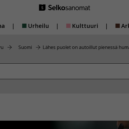
ma
Urheilu
Kulttuuri
Ar
vu
Suomi
Lähes puolet on autoillut pienessä hum
vustolta