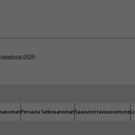
rvaseloste (PDF)
kosanomat
Peruuta Selkosanomat
Saavutettavuusseloste
L