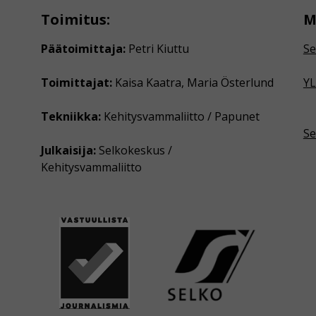
Toimitus:
M
Päätoimittaja:
Petri Kiuttu
Se
Toimittajat:
Kaisa Kaatra, Maria Österlund
YL
Tekniikka:
Kehitysvammaliitto / Papunet
Se
Julkaisija:
Selkokeskus /
Kehitysvammaliitto