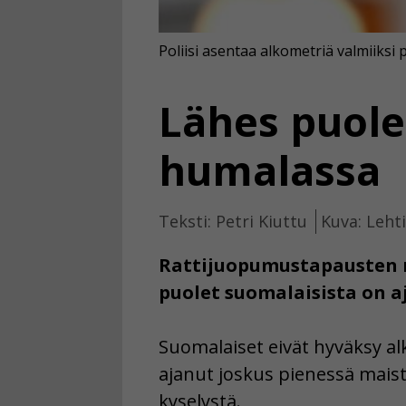
Poliisi asentaa alkometriä valmiiksi p
Lähes puole
humalassa
Teksti: Petri Kiuttu
Kuva: Leht
Rattijuopumustapausten m
puolet suomalaisista on a
Suomalaiset eivät hyväksy alk
ajanut joskus pienessä maist
kyselystä.