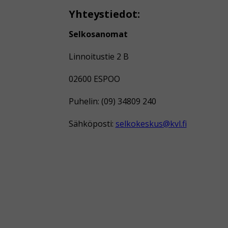
Yhteystiedot:
Selkosanomat
Linnoitustie 2 B
02600 ESPOO
Puhelin: (09) 34809 240
Sähköposti:
selkokeskus@kvl.fi