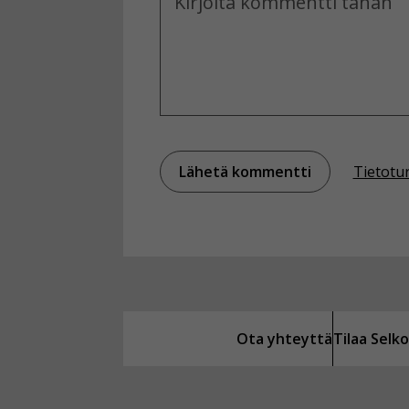
Tietotu
Ota yhteyttä
Tilaa Sel