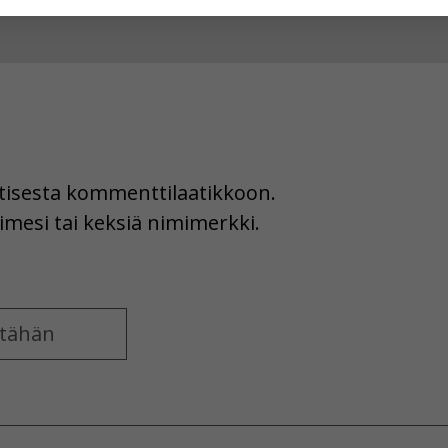
hyväksytkö näiden evästeiden käytön.
uutisesta kommenttilaatikkoon.
imesi tai keksiä nimimerkki.