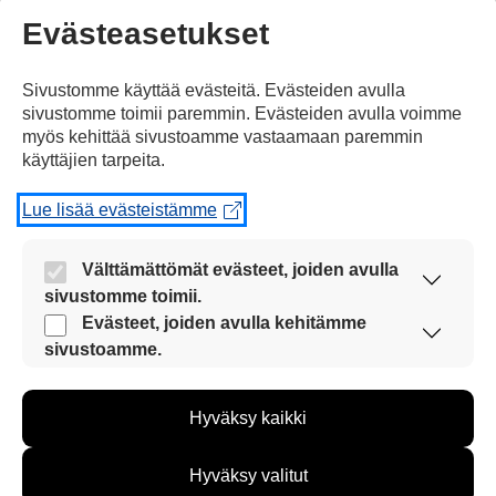
Evästeasetukset
Jaa Facebookissa
Sivustomme käyttää evästeitä. Evästeiden avulla
sivustomme toimii paremmin. Evästeiden avulla voimme
myös kehittää sivustoamme vastaamaan paremmin
käyttäjien tarpeita.
Lue lisää evästeistämme
Kommentoi
Välttämättömät evästeet, joiden avulla
Voit kirjoittaa mielipiteesi
sivustomme toimii.
uutisesta
Nämä evästeet ovat aina käytössä, jotta
Evästeet, joiden avulla kehitämme
sivustoamme voi käyttää sujuvasti ja turvallisesti.
sivustoamme.
kommenttilaatikkoon.
Näiden evästeiden avulla keräämme tietoa, miten
Sinun pitää kirjoittaa myös
sivustoamme käytetään. Tiedon avulla voimme
nimesi tai keksiä nimimerkki.
Hyväksy kaikki
kehittää sivustoamme vastaamaan paremmin
käyttäjien tarpeita. Tietoa kerätään esimerkiksi
kävijämääristä ja siitä, mitä sivuja käytetään ja
Hyväksy valitut
First
Nimi tai nimimerkki:
miten sivuilla liikutaan. Emme kuitenkaan kerää