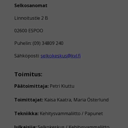
Selkosanomat
Linnoitustie 2 B
02600 ESPOO
Puhelin: (09) 34809 240
Sähköposti:
selkokeskus@kvl.fi
Toimitus:
Päätoimittaja:
Petri Kiuttu
Toimittajat:
Kaisa Kaatra, Maria Österlund
Tekniikka:
Kehitysvammaliitto / Papunet
Julkaisija:
Selkokeskus / Kehitysvammaliitto