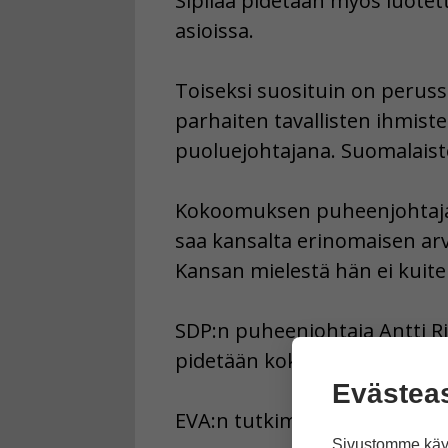
Sipilää pidetään myös luote
asioissa.
Toiseksi suosituin on perus
parhaiten tavallisten ihmist
puoluejohtajana. Suomalaist
Kokoomuksen puheenjohtaja 
saa kansalta erinomaisen ar
Kansan mielestä hän ei kuit
SDP:n puheenjohtaja Antti Ri
pidetään kokemattomana.
Evästea
EVA:n tutkimuksen nimi oli K
Sivustomme käyt