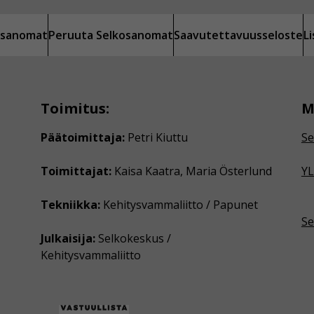
kosanomat
Peruuta Selkosanomat
Saavutettavuusseloste
L
Toimitus:
M
Päätoimittaja:
Petri Kiuttu
Se
Toimittajat:
Kaisa Kaatra, Maria Österlund
YL
Tekniikka:
Kehitysvammaliitto / Papunet
Se
Julkaisija:
Selkokeskus /
Kehitysvammaliitto