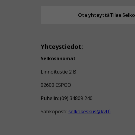
Ota yhteyttä
Tilaa Sel
Yhteystiedot:
Selkosanomat
Linnoitustie 2 B
02600 ESPOO
Puhelin: (09) 34809 240
Sähköposti:
selkokeskus@kvl.fi