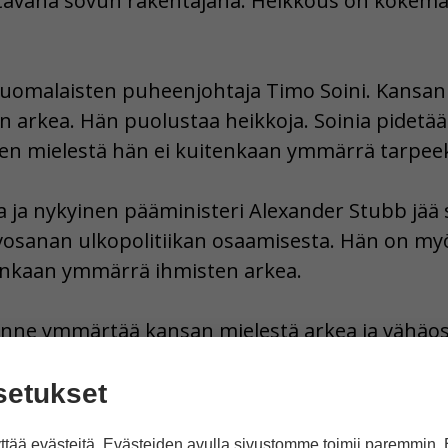
ttavana sovun rakentajana. Heikkous on kokema
suomalaisten puheenjohtaja Timo Soini. Kansan
en arkea. Hän puolustaa heikkoja. Soinia pidet
en mielestä hän ei kuitenkaan ymmärrä tarpeek
ja nykyinen pääministeri Alexander Stubb jää 
vosanan ulkopolitiikan osaamisesta. Hän on myö
enkaan ymmärrä ihmisten arkea.
nne ymmärtää kansan mielestä arkea ja vähäosa
setukset
en on maassa jämäkin? Siihen haastateltiin hiuk
tää evästeitä. Evästeiden avulla sivustomme toimii paremmin.