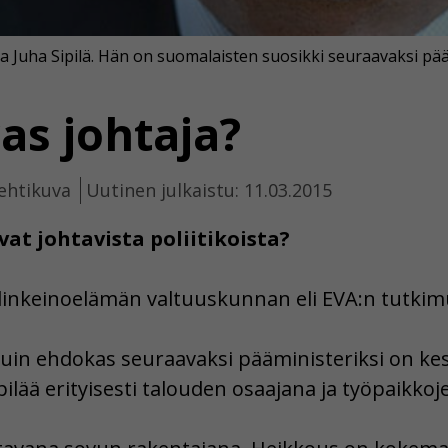
Juha Sipilä. Hän on suomalaisten suosikki seuraavaksi pääm
as johtaja?
ehtikuva
Uutinen julkaistu: 11.03.2015
at johtavista poliitikoista?
 Elinkeinoelämän valtuuskunnan eli EVA:n tutki
in ehdokas seuraavaksi pääministeriksi on ke
pilää erityisesti talouden osaajana ja työpaikkoj