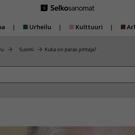
ma
Urheilu
Kulttuuri
Ar
vu
Suomi
Kuka on paras johtaja?
vustolta