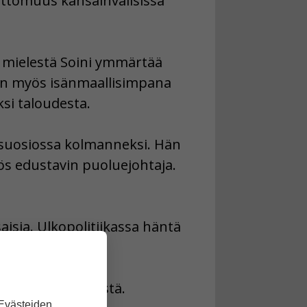
ttomuus kansainvälisissä
 mielestä Soini ymmärtää
ään myös isänmaallisimpana
si taloudesta.
suosiossa kolmanneksi. Hän
s edustavin puoluejohtaja.
isia. Ulkopolitiikassa häntä
an yli 2000 ihmistä.
 Evästeiden