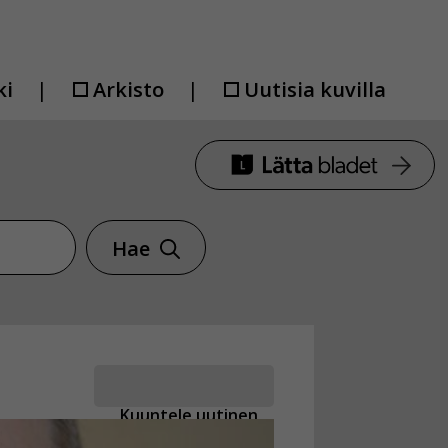
ki
Arkisto
Uutisia kuvilla
Hae
Kuuntele uutinen