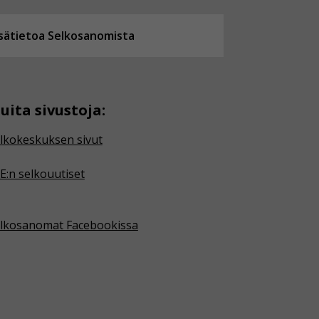
isätietoa Selkosanomista
uita sivustoja:
lkokeskuksen sivut
E:n selkouutiset
lkosanomat Facebookissa