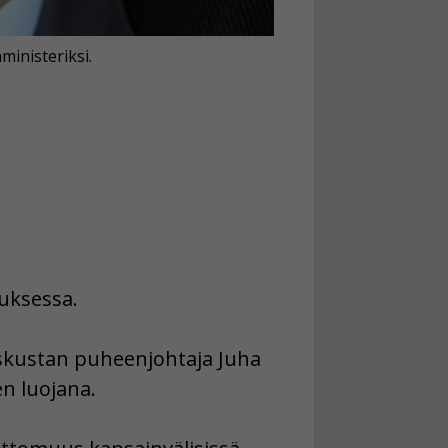
inisteriksi.
muksessa.
skustan puheenjohtaja Juha
en luojana.