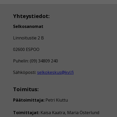
Yhteystiedot:
Selkosanomat
Linnoitustie 2 B
02600 ESPOO
Puhelin: (09) 34809 240
Sähköposti:
selkokeskus@kvl.fi
Toimitus:
Päätoimittaja:
Petri Kiuttu
Toimittajat:
Kaisa Kaatra, Maria Österlund