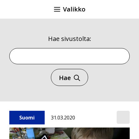
Siirry
Valikko
sisältöön
Hae sivustolta:
Hae sivustolta
Hae
Suomi
31.03.2020