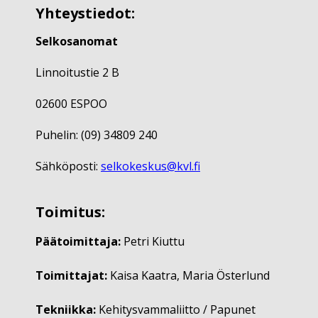
Yhteystiedot:
Selkosanomat
Linnoitustie 2 B
02600 ESPOO
Puhelin: (09) 34809 240
Sähköposti:
selkokeskus@kvl.fi
Toimitus:
Päätoimittaja:
Petri Kiuttu
Toimittajat:
Kaisa Kaatra, Maria Österlund
Tekniikka:
Kehitysvammaliitto / Papunet