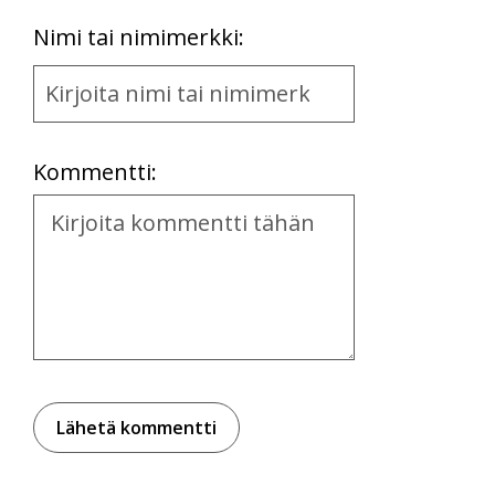
First
Nimi tai nimimerkki:
Name
and
Location
Kommentti:
Kommentti