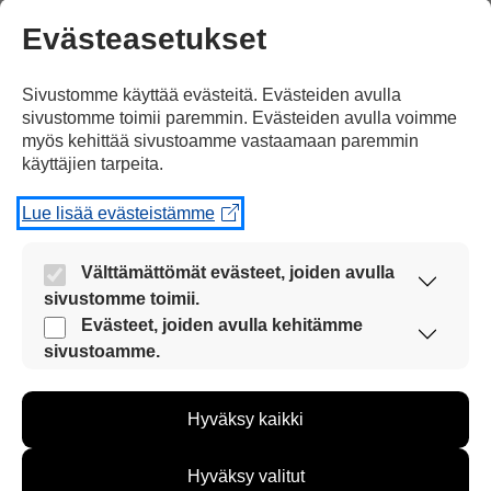
Evästeasetukset
Jaa Facebookissa
Sivustomme käyttää evästeitä. Evästeiden avulla
sivustomme toimii paremmin. Evästeiden avulla voimme
myös kehittää sivustoamme vastaamaan paremmin
käyttäjien tarpeita.
Lue lisää evästeistämme
Kommentoi
Välttämättömät evästeet, joiden avulla
Voit kirjoittaa mielipiteesi
sivustomme toimii.
Nämä evästeet ovat aina käytössä, jotta
Evästeet, joiden avulla kehitämme
uutisesta
sivustoamme voi käyttää sujuvasti ja turvallisesti.
sivustoamme.
kommenttilaatikkoon.
Näiden evästeiden avulla keräämme tietoa, miten
Sinun pitää kirjoittaa myös
sivustoamme käytetään. Tiedon avulla voimme
Hyväksy kaikki
kehittää sivustoamme vastaamaan paremmin
nimesi tai keksiä nimimerkki.
käyttäjien tarpeita. Tietoa kerätään esimerkiksi
kävijämääristä ja siitä, mitä sivuja käytetään ja
Hyväksy valitut