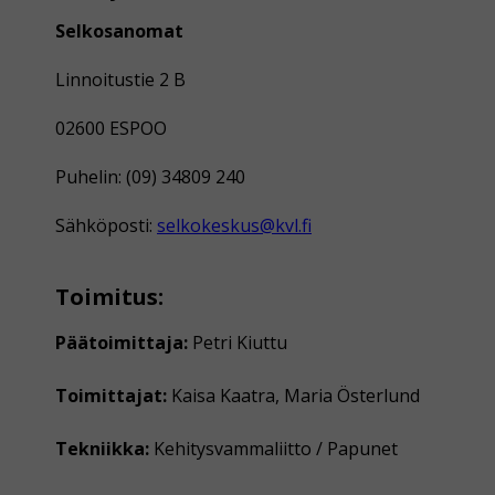
Selkosanomat
Linnoitustie 2 B
02600 ESPOO
Puhelin: (09) 34809 240
Sähköposti:
selkokeskus@kvl.fi
Toimitus:
Päätoimittaja:
Petri Kiuttu
Toimittajat:
Kaisa Kaatra, Maria Österlund
Tekniikka:
Kehitysvammaliitto / Papunet