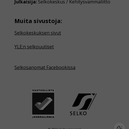
Julkaisija:
Selkokeskus / Kehitysvammaliitto
Muita sivustoja:
Selkokeskuksen sivut
YLE:n selkouutiset
Selkosanomat Facebookissa