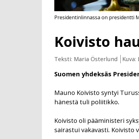
Presidentinlinnassa on presidentti M
Koivisto ha
Teksti: Maria Österlund
Kuva: 
Suomen yhdeksäs President
Mauno Koivisto syntyi Turu
hänestä tuli poliitikko.
Koivisto oli pääministeri syk
sairastui vakavasti. Koivisto 