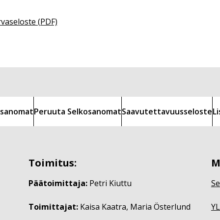
rvaseloste (PDF)
kosanomat
Peruuta Selkosanomat
Saavutettavuusseloste
L
Toimitus:
M
Päätoimittaja:
Petri Kiuttu
Se
Toimittajat:
Kaisa Kaatra, Maria Österlund
YL