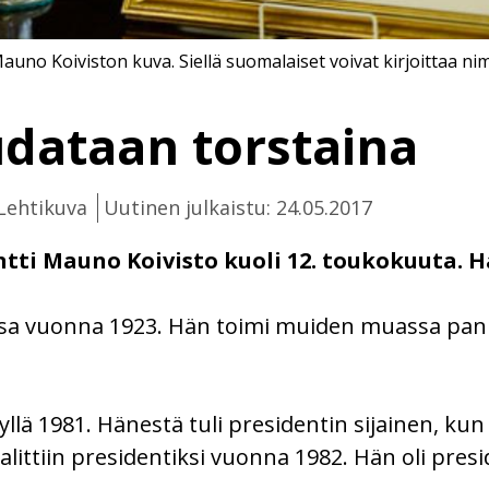
auno Koiviston kuva. Siellä suomalaiset voivat kirjoittaa ni
udataan torstaina
Lehtikuva
Uutinen julkaistu: 24.05.2017
ti Mauno Koivisto kuoli 12. toukokuuta. Hä
ssa vuonna 1923. Hän toimi muiden muassa pan
syllä 1981. Hänestä tuli presidentin sijainen, k
valittiin presidentiksi vuonna 1982. Hän oli pres