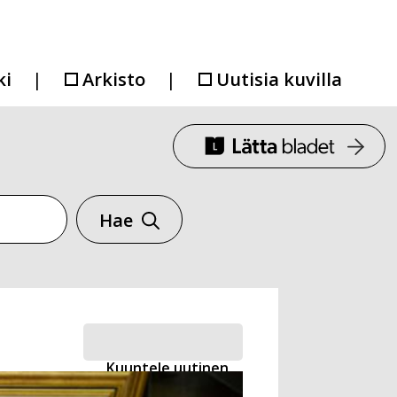
ki
Arkisto
Uutisia kuvilla
Hae
Kuuntele uutinen