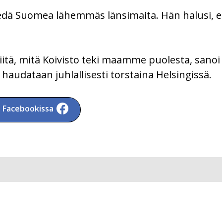
viedä Suomea lähemmäs länsimaita. Hän halusi, e
siitä, mitä Koivisto teki maamme puolesta, sanoi 
audataan juhlallisesti torstaina Helsingissä.
a Facebookissa