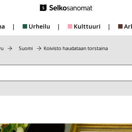
ma
Urheilu
Kulttuuri
Ar
vu
Suomi
Koivisto haudataan torstaina
vustolta