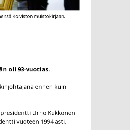
mensä Koiviston muistokirjaan.
n oli 93-vuotias.
kinjohtajana ennen kuin
un presidentti Urho Kekkonen
identti vuoteen 1994 asti.