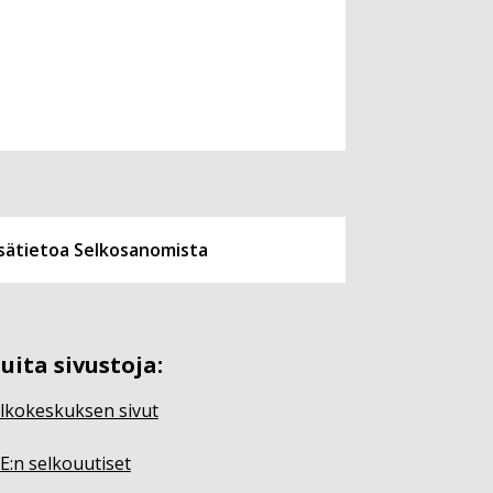
isätietoa Selkosanomista
uita sivustoja:
lkokeskuksen sivut
E:n selkouutiset