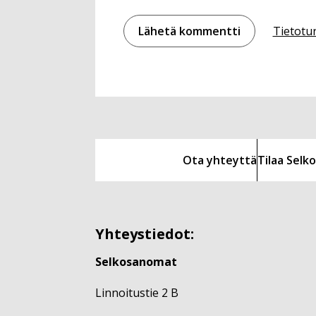
Tietotu
Ota yhteyttä
Tilaa Sel
Yhteystiedot:
Selkosanomat
Linnoitustie 2 B