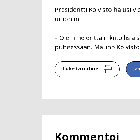
Presidentti Koivisto halusi 
unioniin.
– Olemme erittäin kiitollisia 
puheessaan. Mauno Koivisto h
Tulosta uutinen
Ja
Kommentoi