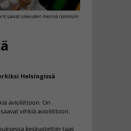
arit saivat oikeuden mennä naimisiin
tä
erkiksi Helsingissä
iä avioliittoon. On
saavat vihkiä avioliittoon.
uksessa keskusteltiin taas