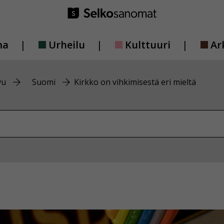
ma
Urheilu
Kulttuuri
Ar
vu
Suomi
Kirkko on vihkimisestä eri mieltä
vustolta