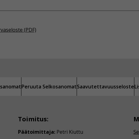
rvaseloste (PDF)
kosanomat
Peruuta Selkosanomat
Saavutettavuusseloste
L
Toimitus:
M
Päätoimittaja:
Petri Kiuttu
Se