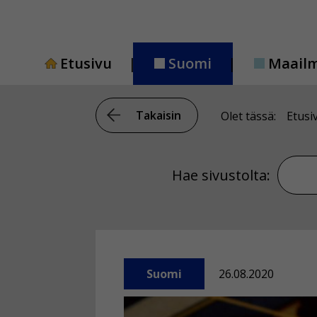
Siirry
sisältöön
Etusivu
Suomi
Maail
Takaisin
Olet tässä:
Etusi
Hae si
Hae sivustolta:
Suomi
26.08.2020