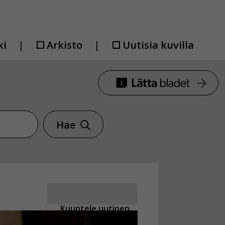
ki
Arkisto
Uutisia kuvilla
Hae
Kuuntele uutinen