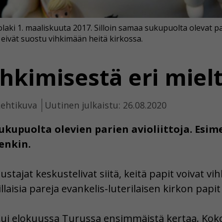
olaki 1. maaliskuuta 2017. Silloin samaa sukupuolta olevat p
t eivät suostu vihkimään heitä kirkossa.
hkimisestä eri miel
Lehtikuva
Uutinen julkaistu: 26.08.2020
kupuolta olevien parien avioliittoja. Esim
enkin.
tajat keskustelivat siitä, keitä papit voivat vihk
llaisia pareja evankelis-luterilaisen kirkon papit 
tui elokuussa Turussa ensimmäistä kertaa. Koko