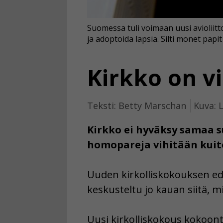
Suomessa tuli voimaan uusi avioliitt
ja adoptoida lapsia. Silti monet papi
Kirkko on vi
Teksti: Betty Marschan
Kuva: 
Kirkko ei hyväksy samaa su
homopareja vihitään kuit
Uuden kirkolliskokouksen edus
keskusteltu jo kauan siitä, mi
Uusi kirkolliskokous kokoon