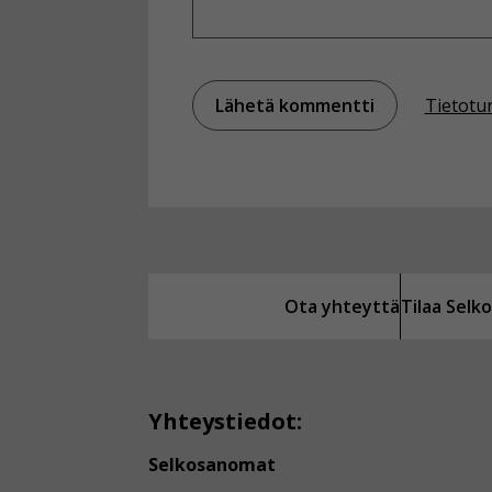
Tietotu
Ota yhteyttä
Tilaa Sel
Yhteystiedot:
Selkosanomat