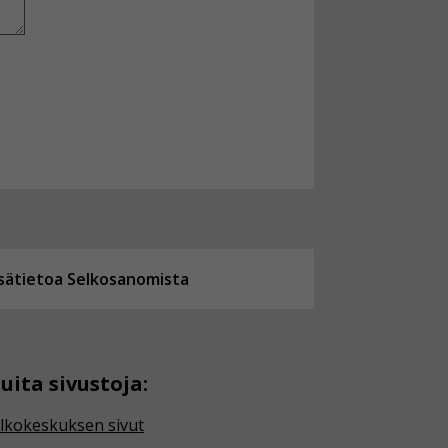
isätietoa Selkosanomista
uita sivustoja:
lkokeskuksen sivut