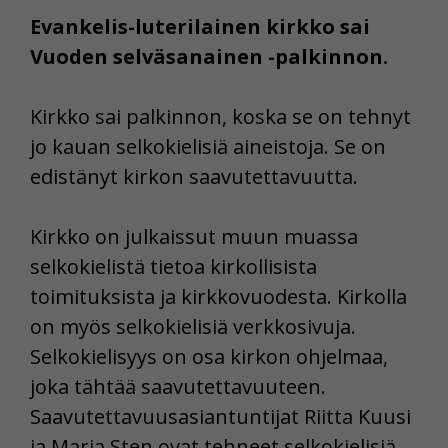
Evankelis-luterilainen kirkko sai
Vuoden selväsanainen -palkinnon.
Kirkko sai palkinnon, koska se on tehnyt
jo kauan selkokielisiä aineistoja. Se on
edistänyt kirkon saavutettavuutta.
Kirkko on julkaissut muun muassa
selkokielistä tietoa kirkollisista
toimituksista ja kirkkovuodesta. Kirkolla
on myös selkokielisiä verkkosivuja.
Selkokielisyys on osa kirkon ohjelmaa,
joka tähtää saavutettavuuteen.
Saavutettavuusasiantuntijat Riitta Kuusi
ja Maria Sten ovat tehneet selkokielisiä