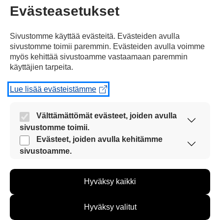
Jaa Facebookissa
Evästeasetukset
Sivustomme käyttää evästeitä. Evästeiden avulla
sivustomme toimii paremmin. Evästeiden avulla voimme
myös kehittää sivustoamme vastaamaan paremmin
käyttäjien tarpeita.
Lue lisää evästeistämme
Kommentoi
Välttämättömät evästeet, joiden avulla
Voit kirjoittaa mielipiteesi
sivustomme toimii.
uutisesta
Nämä evästeet ovat aina käytössä, jotta
Evästeet, joiden avulla kehitämme
kommenttilaatikkoon.
sivustoamme voi käyttää sujuvasti ja turvallisesti.
sivustoamme.
Näiden evästeiden avulla keräämme tietoa, miten
Sinun pitää kirjoittaa myös
sivustoamme käytetään. Tiedon avulla voimme
nimesi tai keksiä nimimerkki.
Hyväksy kaikki
kehittää sivustoamme vastaamaan paremmin
käyttäjien tarpeita. Tietoa kerätään esimerkiksi
kävijämääristä ja siitä, mitä sivuja käytetään ja
First
Nimi tai nimimerkki:
Hyväksy valitut
miten sivuilla liikutaan. Emme kuitenkaan kerää