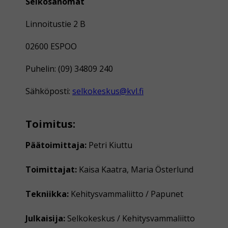
Selkosanomat
Linnoitustie 2 B
02600 ESPOO
Puhelin: (09) 34809 240
Sähköposti:
selkokeskus@kvl.fi
Toimitus:
Päätoimittaja:
Petri Kiuttu
Toimittajat:
Kaisa Kaatra, Maria Österlund
Tekniikka:
Kehitysvammaliitto / Papunet
Julkaisija:
Selkokeskus / Kehitysvammaliitto