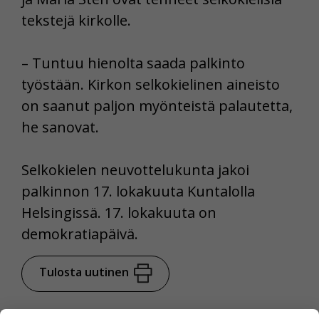
tekstejä kirkolle.
– Tuntuu hienolta saada palkinto
työstään. Kirkon selkokielinen aineisto
on saanut paljon myönteistä palautetta,
he sanovat.
Selkokielen neuvottelukunta jakoi
palkinnon 17. lokakuuta Kuntalolla
Helsingissä. 17. lokakuuta on
demokratiapäivä.
Tulosta uutinen