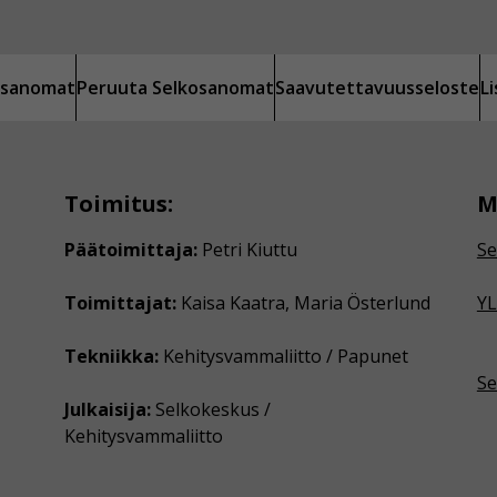
kosanomat
Peruuta Selkosanomat
Saavutettavuusseloste
L
Toimitus:
M
Päätoimittaja:
Petri Kiuttu
Se
Toimittajat:
Kaisa Kaatra, Maria Österlund
YL
Tekniikka:
Kehitysvammaliitto / Papunet
Se
Julkaisija:
Selkokeskus /
Kehitysvammaliitto