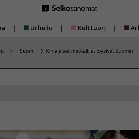
ma
Urheilu
Kulttuuri
Ar
vu
Suomi
Kiinalaiset matkailijat löysivät Suomen
vustolta