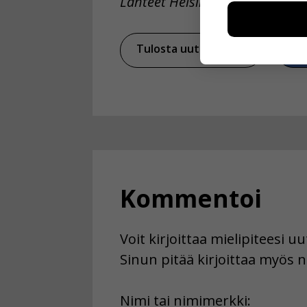
Lähteet Helsingin kaupungin ma
voimme kehit
esimerkiksi kä
kuitenkaan ker
Tulosta uutinen
Ja
käyttäjään.
Voit valita, 
Kommentoi
Voit kirjoittaa mielipiteesi 
Sinun pitää kirjoittaa myös n
First
Nimi tai nimimerkki: