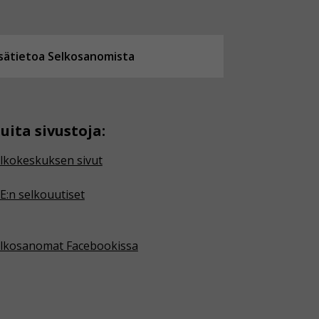
isätietoa Selkosanomista
uita sivustoja:
lkokeskuksen sivut
E:n selkouutiset
lkosanomat Facebookissa