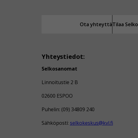
Ota yhteyttä
Tilaa Sel
Yhteystiedot:
Selkosanomat
Linnoitustie 2 B
02600 ESPOO
Puhelin: (09) 34809 240
Sähköposti:
selkokeskus@kvl.fi