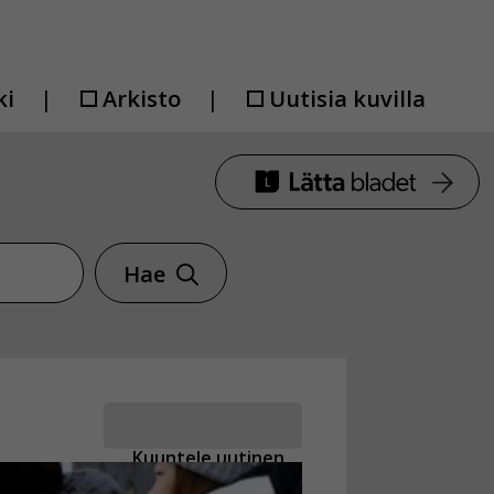
ki
Arkisto
Uutisia kuvilla
Hae
Kuuntele uutinen