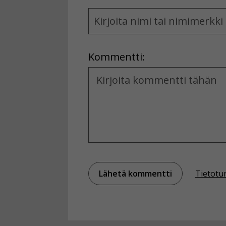
Name
and
Location
Kommentti:
Kommentti
Tietotu