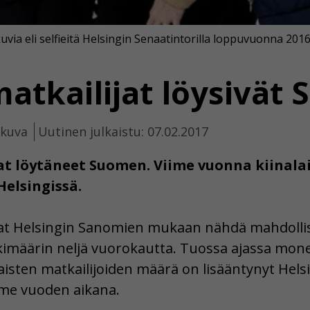
 kuvia eli selfieitä Helsingin Senaatintorilla loppuvuonna 2016
matkailijat löysivät
ikuva
Uutinen julkaistu: 07.02.2017
vat löytäneet Suomen. Viime vuonna kiinalai
elsingissä.
uavat Helsingin Sanomien mukaan nähdä mahdolli
määrin neljä vuorokautta. Tuossa ajassa monet 
aisten matkailijoiden määrä on lisääntynyt Helsin
iime vuoden aikana.