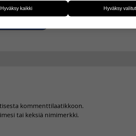
tkailu, IS, HS
tää sivustoamme vastaamaan paremmin käyttäjien tarpeita. Tie
Hyväksy kaikki
Hyväksy valitut
vijämääristä ja siitä, mitä sivuja käytetään ja miten sivuilla li
ää henkilötietoja kuten nimiä, eikä tietoja voi yhdistää yksittäi
a Facebookissa
hyväksytkö näiden evästeiden käytön.
uutisesta kommenttilaatikkoon.
imesi tai keksiä nimimerkki.