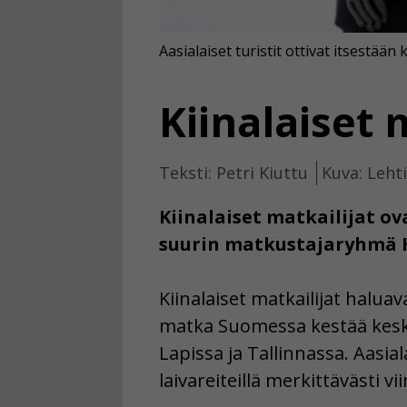
Aasialaiset turistit ottivat itsestään
Kiinalaiset 
Teksti: Petri Kiuttu
Kuva: Leht
Kiinalaiset matkailijat o
suurin matkustajaryhmä H
Kiinalaiset matkailijat hal
matka Suomessa kestää keski
Lapissa ja Tallinnassa. Aasial
laivareiteillä merkittävästi v