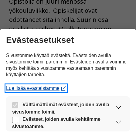
Opistolla on juuri menossa
yökouluviikko. Opiskelijat ovat
odottaneet sitä innolla. Suurin osa
osallistuu siihen. Osallistuminen on
mahdollista tuen tarpeesta riippumatta.
Evästeasetukset
Yökoulussa on paljon erilaista ohjelmaa,
esimerkiksi liikuntaa, tanssia,
Sivustomme käyttää evästeitä. Evästeiden avulla
sivustomme toimii paremmin. Evästeiden avulla voimme
makkaranpaistoa kodassa, elokuvailta ja
myös kehittää sivustoamme vastaamaan paremmin
rantasauna. Kalervo Kattilakosken
käyttäjien tarpeita.
mielestä yökouluviikossa mukavinta on
Lue lisää evästeistämme
tanssiminen.
Välttämättömät evästeet, joiden avulla
Yöleiriviikon aikana opiskelija voi
sivustomme toimii.
halutessaan yöpyä opistolla. Yökoulu on
Nämä evästeet ovat aina käytössä, jotta
Evästeet, joiden avulla kehitämme
sivustoamme voi käyttää sujuvasti ja turvallisesti.
sivustoamme.
hyvä mahdollisuus itsenäistymisen ja
Näiden evästeiden avulla keräämme tietoa, miten