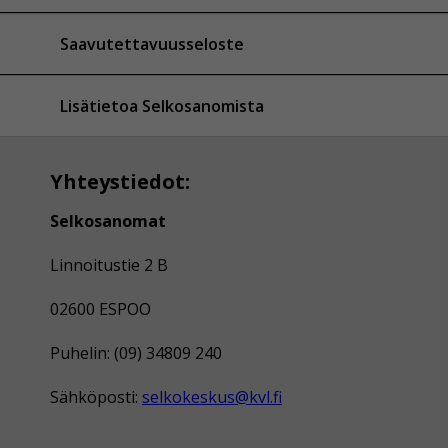
Saavutettavuusseloste
Lisätietoa Selkosanomista
Yhteystiedot:
Selkosanomat
Linnoitustie 2 B
02600 ESPOO
Puhelin: (09) 34809 240
Sähköposti:
selkokeskus@kvl.fi