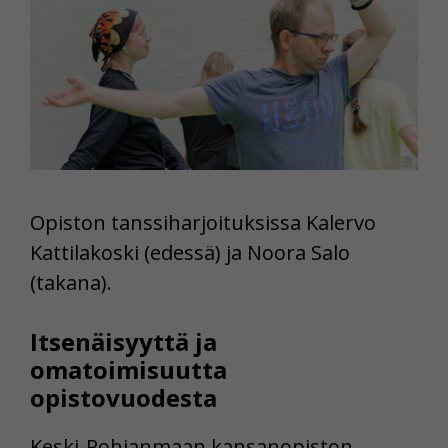
Opiston tanssiharjoituksissa Kalervo
Kattilakoski (edessä) ja Noora Salo
(takana).
Itsenäisyyttä ja
omatoimisuutta
opistovuodesta
Keski-Pohjanmaan kansanopiston