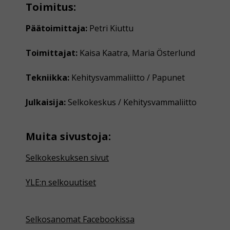
Toimitus:
Päätoimittaja:
Petri Kiuttu
Toimittajat:
Kaisa Kaatra, Maria Österlund
Tekniikka:
Kehitysvammaliitto / Papunet
Julkaisija:
Selkokeskus / Kehitysvammaliitto
Muita sivustoja:
Selkokeskuksen sivut
YLE:n selkouutiset
Selkosanomat Facebookissa