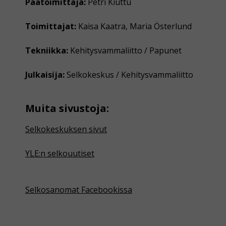
Päätoimittaja:
Petri Kiuttu
Toimittajat:
Kaisa Kaatra, Maria Österlund
Tekniikka:
Kehitysvammaliitto / Papunet
Julkaisija:
Selkokeskus / Kehitysvammaliitto
Muita sivustoja:
Selkokeskuksen sivut
YLE:n selkouutiset
Selkosanomat Facebookissa