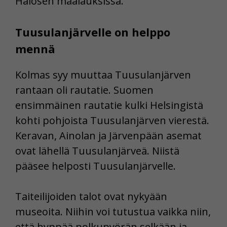
Halosen maalauksissa.
Tuusulanjärvelle on helppo
mennä
Kolmas syy muuttaa Tuusulanjärven
rantaan oli rautatie. Suomen
ensimmäinen rautatie kulki Helsingistä
kohti pohjoista Tuusulanjärven vierestä.
Keravan, Ainolan ja Järvenpään asemat
ovat lähellä Tuusulanjärveä. Niistä
pääsee helposti Tuusulanjärvelle.
Taiteilijoiden talot ovat nykyään
museoita. Niihin voi tutustua vaikka niin,
että hyppää polkupyörän selkään ja