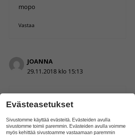
mopo
Vastaa
JOANNA
29.11.2018 klo 15:13
KYLLÄ SE OLI TOTTA
Evästeasetukset
SE OLI ERIMIELTÄ
Sivustomme käyttää evästeitä. Evästeiden avulla
sivustomme toimii paremmin. Evästeiden avulla voimme
Vastaa
myös kehittää sivustoamme vastaamaan paremmin