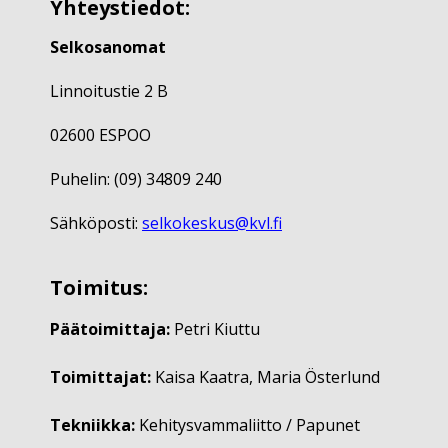
Yhteystiedot:
Selkosanomat
Linnoitustie 2 B
02600 ESPOO
Puhelin: (09) 34809 240
Sähköposti:
selkokeskus@kvl.fi
Toimitus:
Päätoimittaja:
Petri Kiuttu
Toimittajat:
Kaisa Kaatra, Maria Österlund
Tekniikka:
Kehitysvammaliitto / Papunet