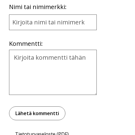
First
Nimi tai nimimerkki:
Name
and
Location
Kommentti:
Kommentti
Tietoturvaseloste (PDF)