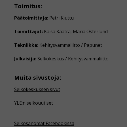
Toimitus:
Päätoimittaja:
Petri Kiuttu
Toimittajat:
Kaisa Kaatra, Maria Österlund
Tekniikka:
Kehitysvammaliitto / Papunet
Julkaisija:
Selkokeskus / Kehitysvammaliitto
Muita sivustoja:
Selkokeskuksen sivut
YLE:n selkouutiset
Selkosanomat Facebookissa