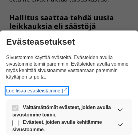
Hallitus saattaa tehdä uusia
leikkauksia eli säästöjä
Evästeasetukset
Valtiovarainministeri Riikka Purra sanoo,
että hallitus aikoo tarkastella taloutta
Sivustomme käyttää evästeitä. Evästeiden avulla
uudelleen keväällä.
sivustomme toimii paremmin. Evästeiden avulla voimme
myös kehittää sivustoamme vastaamaan paremmin
– Keväällä näemme, miten talous alkaa
käyttäjien tarpeita.
kehittyä ja riittävätkö muutokset ja
Lue lisää evästeistämme
leikkaukset. Muuten täytyy säästää
enemmän, Purra sanoo.
Välttämättömät evästeet, joiden avulla
sivustomme toimii.
Nämä evästeet ovat aina käytössä, jotta
Evästeet, joiden avulla kehitämme
IMF on kansainvälinen järjestö, johon
sivustoamme voi käyttää sujuvasti ja turvallisesti.
sivustoamme.
kuuluu 190 maata. IMF tukee talouden ja
Näiden evästeiden avulla keräämme tietoa, miten