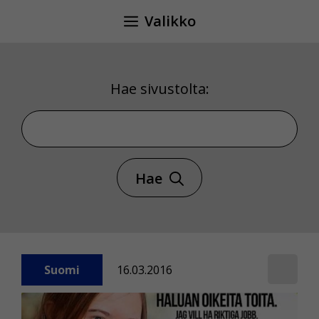
Siirry
Valikko
sisältöön
Hae sivustolta:
Hae sivustolta
Hae
Suomi
16.03.2016