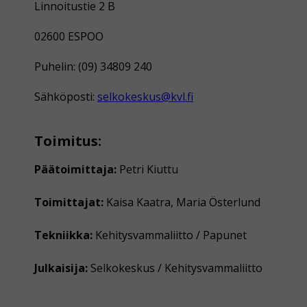
Linnoitustie 2 B
02600 ESPOO
Puhelin: (09) 34809 240
Sähköposti:
selkokeskus@kvl.fi
Toimitus:
Päätoimittaja:
Petri Kiuttu
Toimittajat:
Kaisa Kaatra, Maria Österlund
Tekniikka:
Kehitysvammaliitto / Papunet
Julkaisija:
Selkokeskus / Kehitysvammaliitto