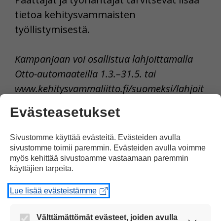
tietoa kehitysvammaisten
työllistymisestä.
Kampanjaan voi osallistua lahjoittamalla
Otto-automaateilla 1.3.–31.5. tai
www.kehitysvammaliitto.fi/suomeksi/lahjoit
a.
Evästeasetukset
Tulosta uutinen
Sivustomme käyttää evästeitä. Evästeiden avulla
sivustomme toimii paremmin. Evästeiden avulla voimme
myös kehittää sivustoamme vastaamaan paremmin
Juttu kuvilla
käyttäjien tarpeita.
tuettuna
Lue lisää evästeistämme
Jaa Facebookissa
Välttämättömät evästeet, joiden avulla