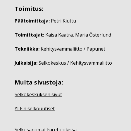
Toimitus:
Päätoimittaja:
Petri Kiuttu
Toimittajat:
Kaisa Kaatra, Maria Österlund
Tekniikka:
Kehitysvammaliitto / Papunet
Julkaisija:
Selkokeskus / Kehitysvammaliitto
Muita sivustoja:
Selkokeskuksen sivut
YLE:n selkouutiset
Selkosanomat Facebookissa