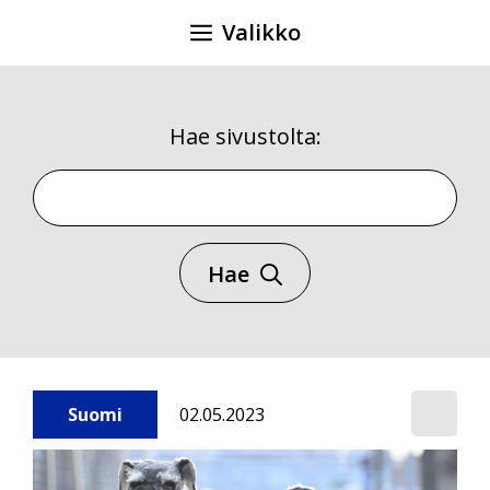
Siirry
Valikko
sisältöön
Hae sivustolta:
Hae sivustolta
Hae
Suomi
02.05.2023