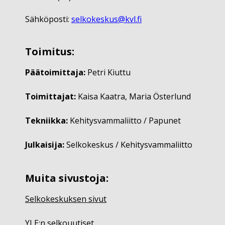
Sähköposti:
selkokeskus@kvl.fi
Toimitus:
Päätoimittaja:
Petri Kiuttu
Toimittajat:
Kaisa Kaatra, Maria Österlund
Tekniikka:
Kehitysvammaliitto / Papunet
Julkaisija:
Selkokeskus / Kehitysvammaliitto
Muita sivustoja:
Selkokeskuksen sivut
YLE:n selkouutiset