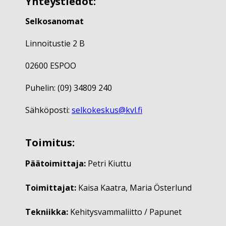
Yhteystiedot:
Selkosanomat
Linnoitustie 2 B
02600 ESPOO
Puhelin: (09) 34809 240
Sähköposti:
selkokeskus@kvl.fi
Toimitus:
Päätoimittaja:
Petri Kiuttu
Toimittajat:
Kaisa Kaatra, Maria Österlund
Tekniikka:
Kehitysvammaliitto / Papunet