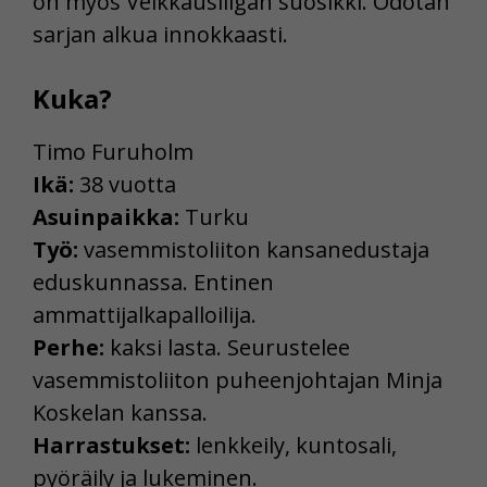
on myös Veikkausliigan suosikki. Odotan
sarjan alkua innokkaasti.
Kuka?
Timo Furuholm
Ikä:
38 vuotta
Asuinpaikka:
Turku
Työ:
vasemmistoliiton kansanedustaja
eduskunnassa. Entinen
ammattijalkapalloilija.
Perhe:
kaksi lasta. Seurustelee
vasemmistoliiton puheenjohtajan Minja
Koskelan kanssa.
Harrastukset:
lenkkeily, kuntosali,
pyöräily ja lukeminen.