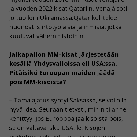
Voit valita, hyväksytkö näiden evästeiden käytön.
ja vuoden 2022 kisat Qatariin. Venäjä soti
jo tuolloin Ukrainassa.Qatar kohtelee
huonosti siirtotyöläisiä ja ihmisiä, jotka
kuuluvat vähemmistöihin.
Jalkapallon MM-kisat järjestetään
kesällä Yhdysvalloissa eli USA:ssa.
Pitäisikö Euroopan maiden jäädä
pois MM-kisoista?
– Tämä ajatus syntyi Saksassa, se voi olla
hyvä idea. Seuraan tietysti, mihin tilanne
kehittyy. Jos Eurooppa jää kisoista pois,
se on valtava isku USA:lle. Kisojen
boikotointi eli sieltä poisjääminen on