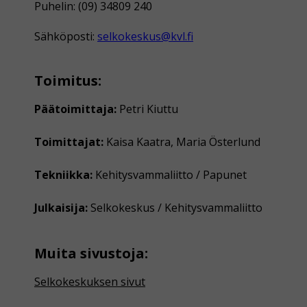
Puhelin: (09) 34809 240
Sähköposti:
selkokeskus@kvl.fi
Toimitus:
Päätoimittaja:
Petri Kiuttu
Toimittajat:
Kaisa Kaatra, Maria Österlund
Tekniikka:
Kehitysvammaliitto / Papunet
Julkaisija:
Selkokeskus / Kehitysvammaliitto
Muita sivustoja:
Selkokeskuksen sivut