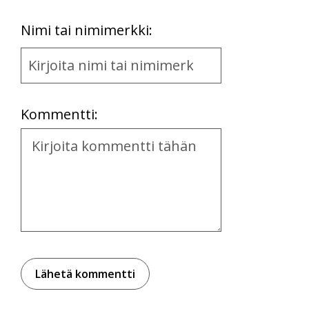
First
Nimi tai nimimerkki:
Name
and
Location
Kommentti:
Kommentti