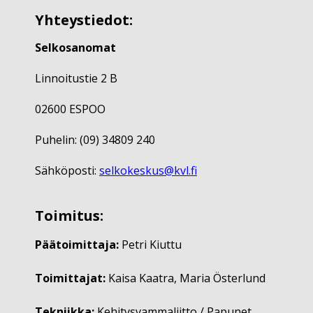
Yhteystiedot:
Selkosanomat
Linnoitustie 2 B
02600 ESPOO
Puhelin: (09) 34809 240
Sähköposti:
selkokeskus@kvl.fi
Toimitus:
Päätoimittaja:
Petri Kiuttu
Toimittajat:
Kaisa Kaatra, Maria Österlund
Tekniikka:
Kehitysvammaliitto / Papunet