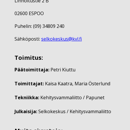
Linnoitustie 2 B
02600 ESPOO
Puhelin: (09) 34809 240
Sähköposti:
selkokeskus@kvl.fi
Toimitus:
Päätoimittaja:
Petri Kiuttu
Toimittajat:
Kaisa Kaatra, Maria Österlund
Tekniikka:
Kehitysvammaliitto / Papunet
Julkaisija:
Selkokeskus / Kehitysvammaliitto