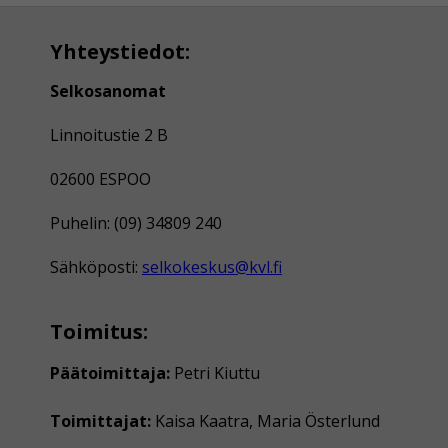
Yhteystiedot:
Selkosanomat
Linnoitustie 2 B
02600 ESPOO
Puhelin: (09) 34809 240
Sähköposti:
selkokeskus@kvl.fi
Toimitus:
Päätoimittaja:
Petri Kiuttu
Toimittajat:
Kaisa Kaatra, Maria Österlund