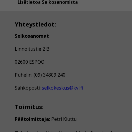
Lisätietoa Selkosanomista
Yhteystiedot:
Selkosanomat
Linnoitustie 2 B
02600 ESPOO
Puhelin: (09) 34809 240
Sähköposti:
selkokeskus@kvl.fi
Toimitus:
Päätoimittaja:
Petri Kiuttu