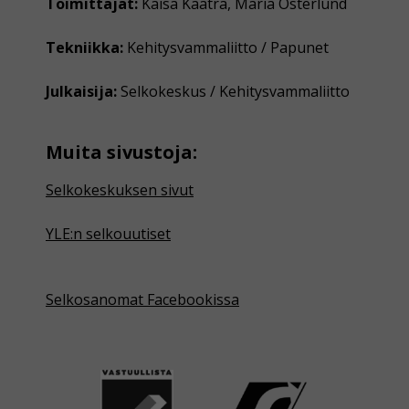
Toimittajat:
Kaisa Kaatra, Maria Österlund
Tekniikka:
Kehitysvammaliitto / Papunet
Julkaisija:
Selkokeskus / Kehitysvammaliitto
Muita sivustoja:
Selkokeskuksen sivut
YLE:n selkouutiset
Selkosanomat Facebookissa