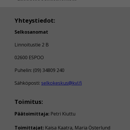
Yhteystiedot:
Selkosanomat
Linnoitustie 2 B
02600 ESPOO
Puhelin: (09) 34809 240
Sähköposti:
selkokeskus@kvl.fi
Toimitus:
Päätoimittaja:
Petri Kiuttu
Toimittajat:
Kaisa Kaatra, Maria Österlund