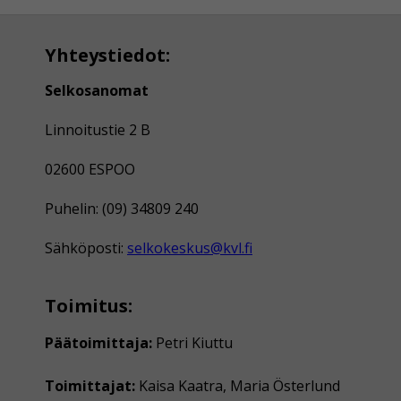
Yhteystiedot:
Selkosanomat
Linnoitustie 2 B
02600 ESPOO
Puhelin: (09) 34809 240
Sähköposti:
selkokeskus@kvl.fi
Toimitus:
Päätoimittaja:
Petri Kiuttu
Toimittajat:
Kaisa Kaatra, Maria Österlund