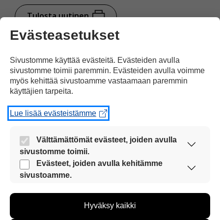
Tulosta uutinen
Evästeasetukset
Jaa Facebookissa
Sivustomme käyttää evästeitä. Evästeiden avulla
sivustomme toimii paremmin. Evästeiden avulla voimme
myös kehittää sivustoamme vastaamaan paremmin
käyttäjien tarpeita.
Lue lisää evästeistämme
Kommentoi
Välttämättömät evästeet, joiden avulla
sivustomme toimii.
Nämä evästeet ovat aina käytössä, jotta
Evästeet, joiden avulla kehitämme
Voit kirjoittaa mielipiteesi
sivustoamme voi käyttää sujuvasti ja turvallisesti.
sivustoamme.
uutisesta
Näiden evästeiden avulla keräämme tietoa, miten
kommenttilaatikkoon.
sivustoamme käytetään. Tiedon avulla voimme
Hyväksy kaikki
kehittää sivustoamme vastaamaan paremmin
Sinun pitää kirjoittaa myös
käyttäjien tarpeita. Tietoa kerätään esimerkiksi