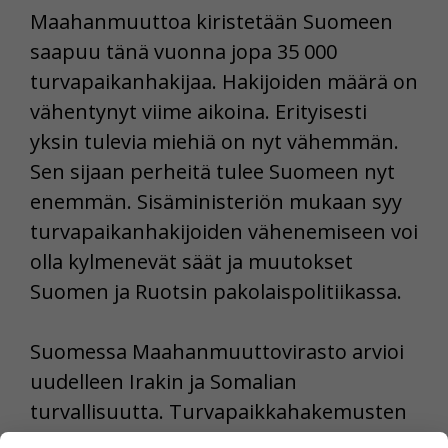
Maahanmuuttoa kiristetään Suomeen
saapuu tänä vuonna jopa 35 000
turvapaikanhakijaa. Hakijoiden määrä on
vähentynyt viime aikoina. Erityisesti
yksin tulevia miehiä on nyt vähemmän.
Sen sijaan perheitä tulee Suomeen nyt
enemmän. Sisäministeriön mukaan syy
turvapaikanhakijoiden vähenemiseen voi
olla kylmenevät säät ja muutokset
Suomen ja Ruotsin pakolaispolitiikassa.
Suomessa Maahanmuuttovirasto arvioi
uudelleen Irakin ja Somalian
turvallisuutta. Turvapaikkahakemusten
käsittely näistä maista on keskeytetty.