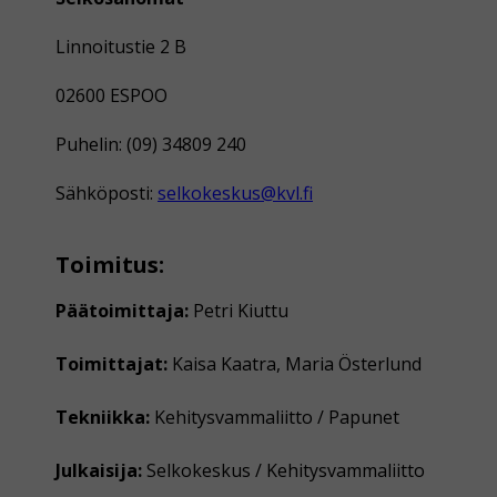
Linnoitustie 2 B
02600 ESPOO
Puhelin: (09) 34809 240
Sähköposti:
selkokeskus@kvl.fi
Toimitus:
Päätoimittaja:
Petri Kiuttu
Toimittajat:
Kaisa Kaatra, Maria Österlund
Tekniikka:
Kehitysvammaliitto / Papunet
Julkaisija:
Selkokeskus / Kehitysvammaliitto