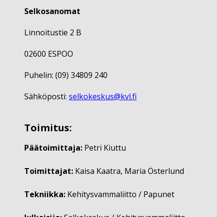
Selkosanomat
Linnoitustie 2 B
02600 ESPOO
Puhelin: (09) 34809 240
Sähköposti:
selkokeskus@kvl.fi
Toimitus:
Päätoimittaja:
Petri Kiuttu
Toimittajat:
Kaisa Kaatra, Maria Österlund
Tekniikka:
Kehitysvammaliitto / Papunet