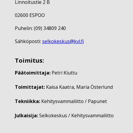
Linnoitustie 2 B
02600 ESPOO
Puhelin: (09) 34809 240
Sähköposti:
selkokeskus@kvl.fi
Toimitus:
Päätoimittaja:
Petri Kiuttu
Toimittajat:
Kaisa Kaatra, Maria Österlund
Tekniikka:
Kehitysvammaliitto / Papunet
Julkaisija:
Selkokeskus / Kehitysvammaliitto