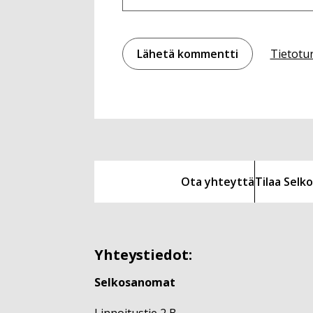
Tietotu
Ota yhteyttä
Tilaa Sel
Yhteystiedot:
Selkosanomat