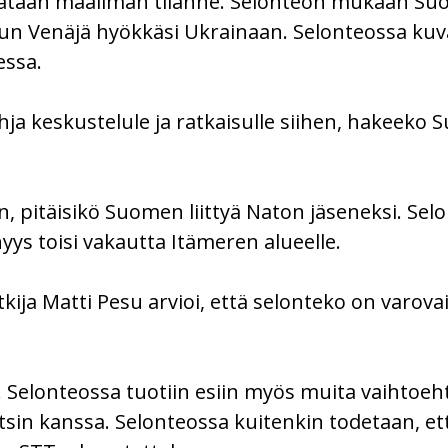
vataan maailman tilanne. Selonteon mukaan Su
n Venäjä hyökkäsi Ukrainaan. Selonteossa kuvai
essa.
ja keskustelule ja ratkaisulle siihen, hakeeko 
n, pitäisikö Suomen liittyä Naton jäseneksi. Se
yys toisi vakautta Itämeren alueelle.
utkija Matti Pesu arvioi, että selonteko on varo
on. Selonteossa tuotiin esiin myös muita vaihtoeh
sin kanssa. Selonteossa kuitenkin todetaan, että