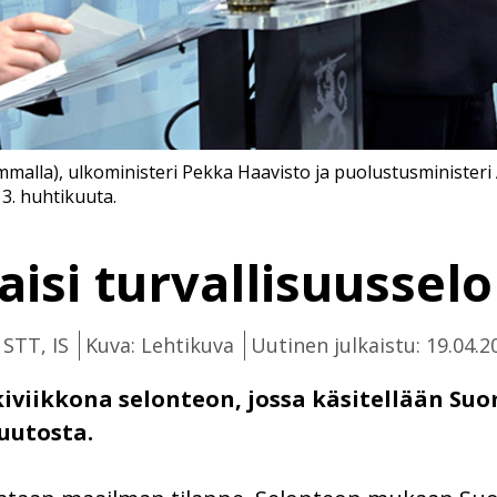
malla), ulkoministeri Pekka Haavisto ja puolustusministeri 
3. huhtikuuta.
kaisi turvallisuussel
 STT, IS
Kuva: Lehtikuva
Uutinen julkaistu: 19.04.2
skiviikkona selonteon, jossa käsitellään Su
uutosta.