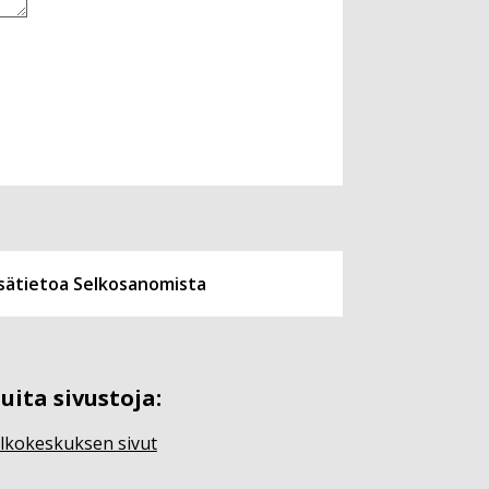
isätietoa Selkosanomista
uita sivustoja:
lkokeskuksen sivut