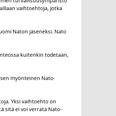
omen turvallisuusympäristö
llaan vaihtoehtoja, jotka
Suomi Naton jäseneksi. Nato
lonteossa kuitenkin todetaan,
vaisen myönteinen Nato-
toja. Yksi vaihtoehto on
 sitä ei voi verrata Nato-