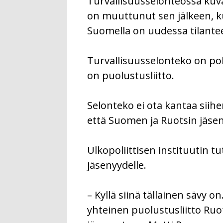
Turvallisuusselonteossa ku
on muuttunut sen jälkeen, ku
Suomella on uudessa tilante
Turvallisuusselonteko on poh
on puolustusliitto.
Selonteko ei ota kantaa siihe
että Suomen ja Ruotsin jäsen
Ulkopoliittisen instituutin t
jäsenyydelle.
– Kyllä siinä tällainen sävy 
yhteinen puolustusliitto Ruot