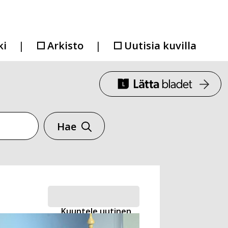
ki
Arkisto
Uutisia kuvilla
Hae
Kuuntele uutinen