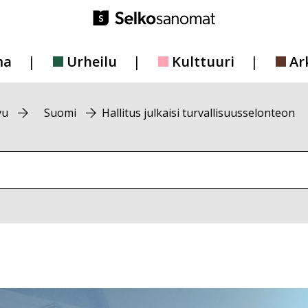
ma
Urheilu
Kulttuuri
Ar
vu
Suomi
Hallitus julkaisi turvallisuusselonteon
vustolta