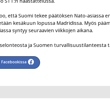
o STT:n haastattelussa.
sanoo, että Suomi tekee päätöksen Nato-asiassa
etään kesäkuun lopussa Madridissa. Myös päämi
ssa syntyy seuraavien viikkojen aikana.
elonteosta ja Suomen turvallisuustilanteesta täl
a Facebookissa