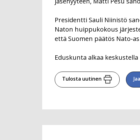
jäsenyyteen, Matti Pesu sano
Presidentti Sauli Niinistö 
Naton huippukokous järjest
että Suomen päätös Nato-asia
Eduskunta alkaa keskustella s
Tulosta uutinen
Ja