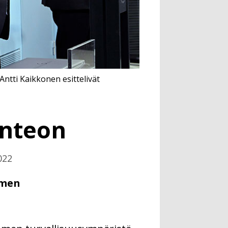
Antti Kaikkonen esittelivät
onteon
022
omen