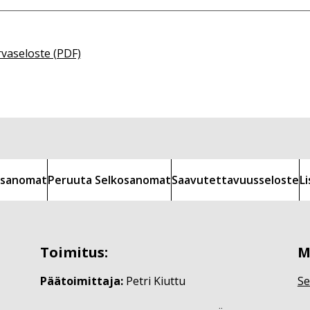
rvaseloste (PDF)
kosanomat
Peruuta Selkosanomat
Saavutettavuusseloste
L
Toimitus:
M
Päätoimittaja:
Petri Kiuttu
Se