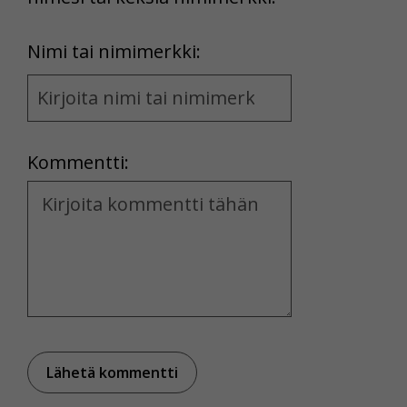
First
Nimi tai nimimerkki:
Name
and
Location
Kommentti:
Kommentti