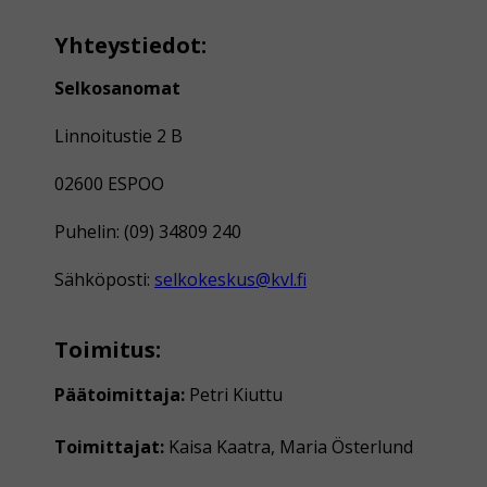
Yhteystiedot:
Selkosanomat
Linnoitustie 2 B
02600 ESPOO
Puhelin: (09) 34809 240
Sähköposti:
selkokeskus@kvl.fi
Toimitus:
Päätoimittaja:
Petri Kiuttu
Toimittajat:
Kaisa Kaatra, Maria Österlund