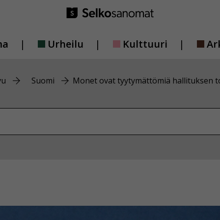
ma
Urheilu
Kulttuuri
Ar
vu
Suomi
Monet ovat tyytymättömiä hallituksen t
vustolta