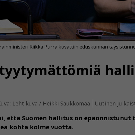
arainministeri Riikka Purra kuvattiin eduskunnan täysistunn
tyytymättömiä hall
uva: Lehtikuva / Heikki Saukkomaa
Uutinen julkais
oi, että Suomen hallitus on epäonnistunut 
mea kohta kolme vuotta.