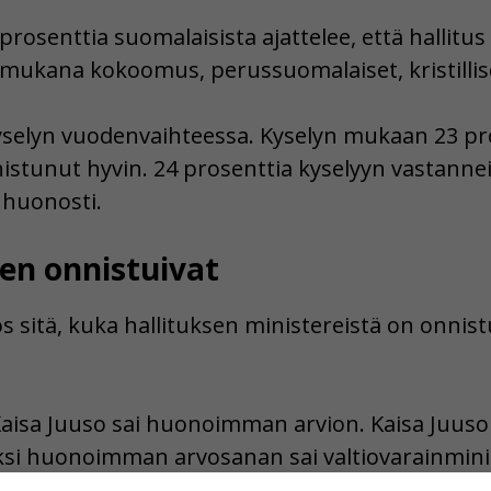
osenttia suomalaisista ajattelee, että hallitu
 mukana kokoomus, perussuomalaiset, kristillis
kyselyn vuodenvaihteessa. Kyselyn mukaan 23 pr
nnistunut hyvin. 24 prosenttia kyselyyn vastann
 huonosti.
en onnistuivat
 sitä, kuka hallituksen ministereistä on onnis
i Kaisa Juuso sai huonoimman arvion. Kaisa Juus
eksi huonoimman arvosanan sai valtiovarainminis
ministeri Petteri Orpo.