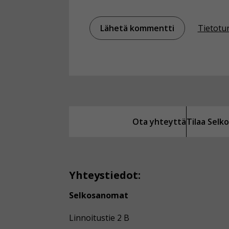
Tietotu
Ota yhteyttä
Tilaa Sel
Yhteystiedot:
Selkosanomat
Linnoitustie 2 B