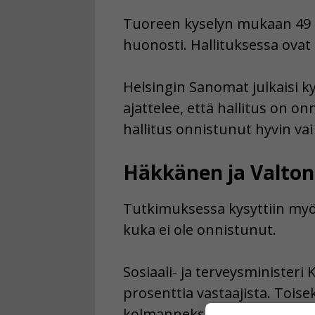
Tuoreen kyselyn mukaan 49 pr
huonosti. Hallituksessa ovat
Helsingin Sanomat julkaisi 
ajattelee, että hallitus on o
hallitus onnistunut hyvin vai
Häkkänen ja Valton
Tutkimuksessa kysyttiin myös
kuka ei ole onnistunut.
Sosiaali- ja terveysminister
prosenttia vastaajista. Tois
kolmanneksi huonoimman pää