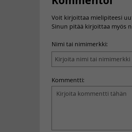
Kommentoi
Voit kirjoittaa mielipiteesi 
Sinun pitää kirjoittaa myös n
First
Nimi tai nimimerkki:
Name
and
Location
Kommentti:
Kommentti