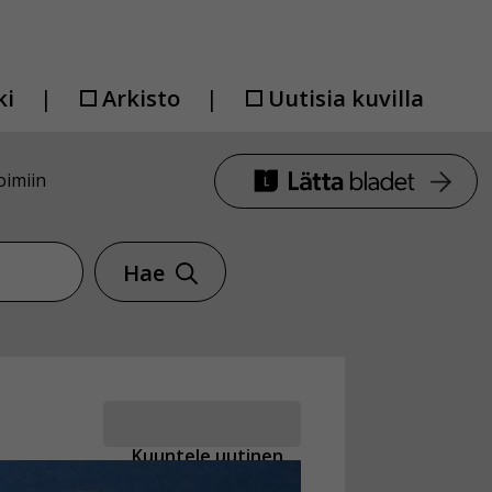
ki
Arkisto
Uutisia kuvilla
oimiin
Hae
Kuuntele uutinen