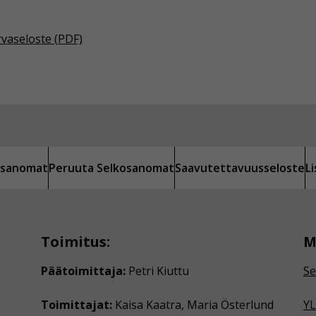
rvaseloste (PDF)
kosanomat
Peruuta Selkosanomat
Saavutettavuusseloste
L
Toimitus:
M
Päätoimittaja:
Petri Kiuttu
Se
Toimittajat:
Kaisa Kaatra, Maria Österlund
YL