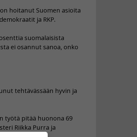
s on hoitanut Suomen asioita
demokraatit ja RKP.
osenttia suomalaisista
eista ei osannut sanoa, onko
tunut tehtävässään hyvin ja
on työtä pitää huonona 69
teri Riikka Purra ja