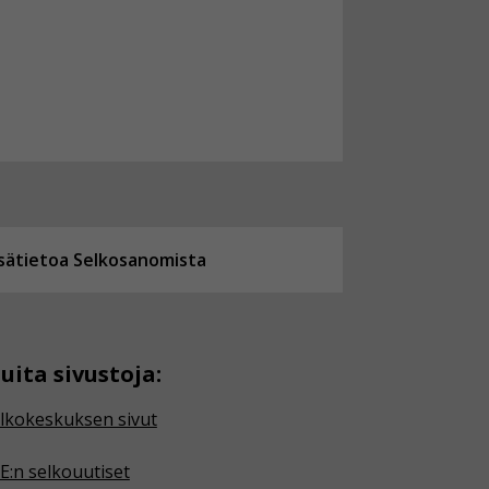
isätietoa Selkosanomista
uita sivustoja:
lkokeskuksen sivut
E:n selkouutiset