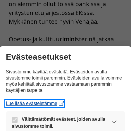
on aiemmin ollut töissä pankissa ja
yritysten etujärjestössä EK:ssa.
Mykkänen tuntee hyvin Venäjää.
Opetus- ja kulttuuriministerinä jatkaa
33-vuotias Sanni Grahn-Laasonen.
Evästeasetukset
Lähde Yle
Sivustomme käyttää evästeitä. Evästeiden avulla
sivustomme toimii paremmin. Evästeiden avulla voimme
Tulosta uutinen
myös kehittää sivustoamme vastaamaan paremmin
käyttäjien tarpeita.
Lue lisää evästeistämme
Jaa Facebookissa
Välttämättömät evästeet, joiden avulla
sivustomme toimii.