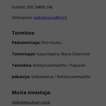
Puhelin: (09) 34809 240
Sähköposti:
selkokeskus@kvl.fi
Toimitus:
Päätoimittaja:
Petri Kiuttu
Toimittajat:
Kaisa Kaatra, Maria Österlund
Tekniikka:
Kehitysvammaliitto / Papunet
Julkaisija:
Selkokeskus / Kehitysvammaliitto
Muita sivustoja:
Selkokeskuksen sivut