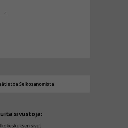
isätietoa Selkosanomista
uita sivustoja:
lkokeskuksen sivut