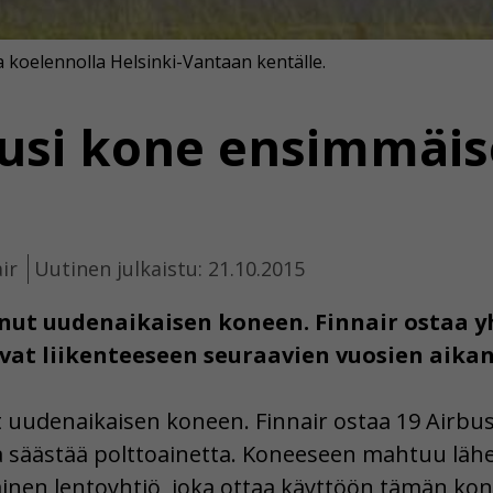
 koelennolla Helsinki-Vantaan kentälle.
 uusi kone ensimmäi
ir
Uutinen julkaistu: 21.10.2015
nut uudenaikaisen koneen. Finnair ostaa yh
vat liikenteeseen seuraavien vuosien aikan
t uudenaikaisen koneen. Finnair ostaa 19 Airbu
a säästää polttoainetta. Koneeseen mahtuu lähe
en lentoyhtiö, joka ottaa käyttöön tämän kon