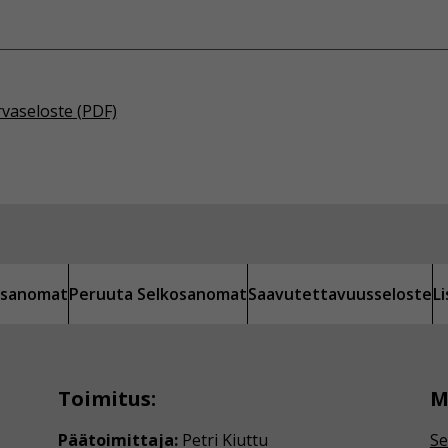
rvaseloste (PDF)
kosanomat
Peruuta Selkosanomat
Saavutettavuusseloste
L
Toimitus:
M
Päätoimittaja:
Petri Kiuttu
Se