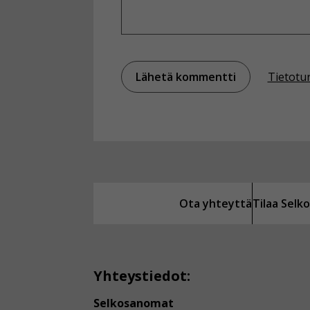
Tietotu
Ota yhteyttä
Tilaa Sel
Yhteystiedot:
Selkosanomat