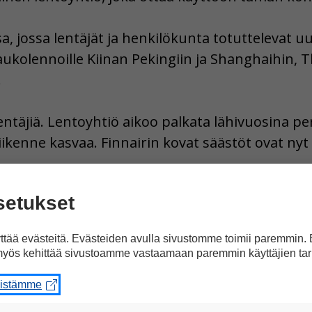
a, jossa lentäjät ja henkilökunta totuttelevat 
ukolennoille Kiinan Pekingiin ja Shanghaihin,
.
ntäjiä. Lentoyhtiö aikoo palkata lähivuosina per
iikenne kasvaa. Finnairin kovat säästöt ovat nyt 
setukset
a Facebookissa
tää evästeitä. Evästeiden avulla sivustomme toimii paremmin.
yös kehittää sivustoamme vastaamaan paremmin käyttäjien tar
eistämme