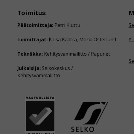
Toimitus:
M
Päätoimittaja:
Petri Kiuttu
Se
Toimittajat:
Kaisa Kaatra, Maria Österlund
YL
Tekniikka:
Kehitysvammaliitto / Papunet
Se
Julkaisija:
Selkokeskus /
Kehitysvammaliitto