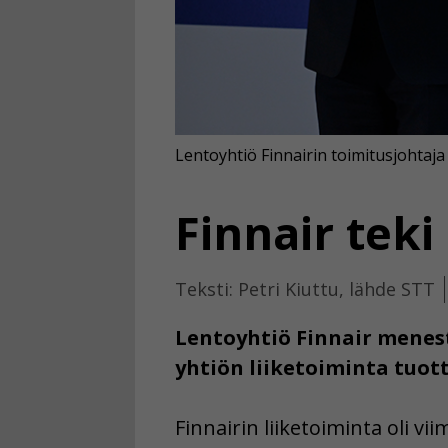
Lentoyhtiö Finnairin toimitusjohtaja
Finnair tek
Teksti: Petri Kiuttu, lähde STT
Lentoyhtiö Finnair menesty
yhtiön liiketoiminta tuott
Finnairin liiketoiminta oli v