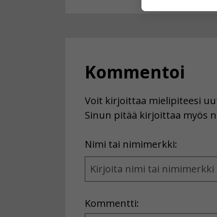
käyttäjään.
Voit valita, 
Kommentoi
Voit kirjoittaa mielipiteesi 
Sinun pitää kirjoittaa myös n
First
Nimi tai nimimerkki:
Name
and
Location
Kommentti: