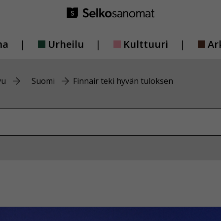
ma
Urheilu
Kulttuuri
Ar
vu
Suomi
Finnair teki hyvän tuloksen
vustolta