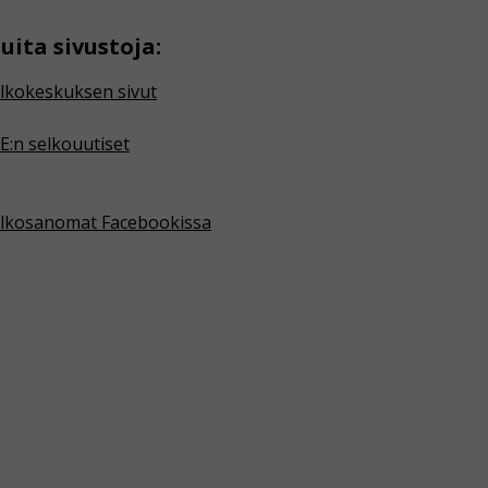
uita sivustoja:
lkokeskuksen sivut
E:n selkouutiset
lkosanomat Facebookissa