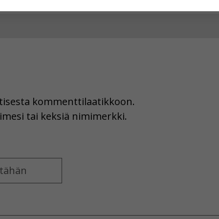
hyväksytkö näiden evästeiden käytön.
uutisesta kommenttilaatikkoon.
imesi tai keksiä nimimerkki.