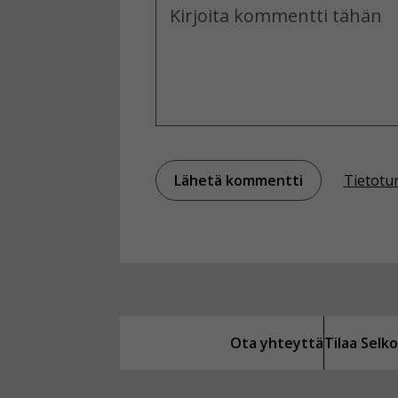
Kommentti
Tietotu
Ota yhteyttä
Tilaa Sel