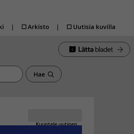
ki
Arkisto
Uutisia kuvilla
Hae
Kuuntele uutinen