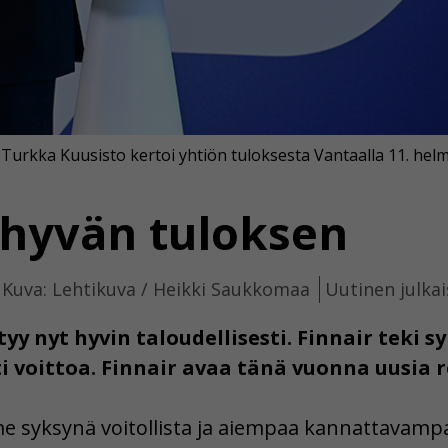
 Turkka Kuusisto kertoi yhtiön tuloksesta Vantaalla 11. helm
i hyvän tuloksen
Kuva: Lehtikuva / Heikki Saukkomaa
Uutinen julkai
y nyt hyvin taloudellisesti. Finnair teki sy
i voittoa. Finnair avaa tänä vuonna uusia r
iime syksynä voitollista ja aiempaa kannattavamp