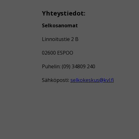
Yhteystiedot:
Selkosanomat
Linnoitustie 2 B
02600 ESPOO
Puhelin: (09) 34809 240
Sähköposti:
selkokeskus@kvl.fi