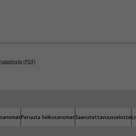
rvaseloste (PDF)
kosanomat
Peruuta Selkosanomat
Saavutettavuusseloste
L